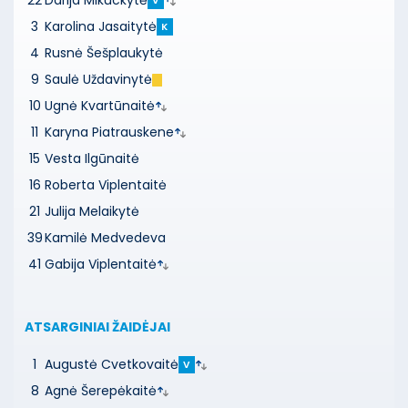
22
Darija Mikuckytė
V
3
Karolina Jasaitytė
K
4
Rusnė Šešplaukytė
9
Saulė Uždavinytė
10
Ugnė Kvartūnaitė
11
Karyna Piatrauskene
15
Vesta Ilgūnaitė
16
Roberta Viplentaitė
21
Julija Melaikytė
39
Kamilė Medvedeva
41
Gabija Viplentaitė
ATSARGINIAI ŽAIDĖJAI
1
Augustė Cvetkovaitė
V
8
Agnė Šerepėkaitė