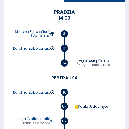
PRADŽIA
14:00
Simona Petravičienė
8’
(Veličkaitė)
Karolina Zabolotnaja
11’
Agnė Šerepėkaitė
24’
Karyna Piatrauskene
PERTRAUKA
Karolina Zabolotnaja
46’
57’
Saulė Uždavinytė
Julija Žvaliauskaitė
67’
Danielė Svirnelytė