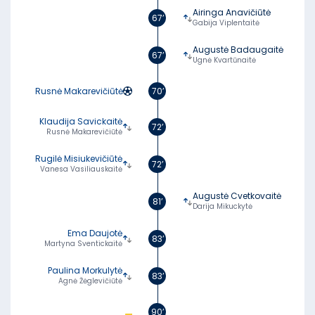
Airinga Anavičiūtė
67’
Gabija Viplentaitė
Augustė Badaugaitė
67’
Ugnė Kvartūnaitė
Rusnė Makarevičiūtė
70’
Klaudija Savickaitė
72’
Rusnė Makarevičiūtė
Rugilė Misiukevičiūtė
72’
Vanesa Vasiliauskaitė
Augustė Cvetkovaitė
81’
Darija Mikuckytė
Ema Daujotė
83’
Martyna Sventickaitė
Paulina Morkulytė
83’
Agnė Žėglevičiūtė
90’