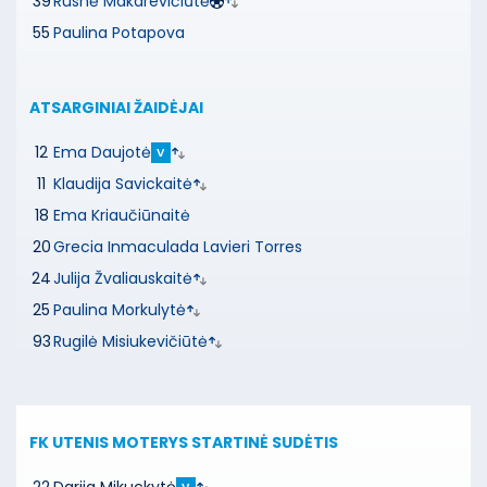
39
Rusnė Makarevičiūtė
55
Paulina Potapova
ATSARGINIAI ŽAIDĖJAI
12
Ema Daujotė
V
11
Klaudija Savickaitė
18
Ema Kriaučiūnaitė
20
Grecia Inmaculada Lavieri Torres
24
Julija Žvaliauskaitė
25
Paulina Morkulytė
93
Rugilė Misiukevičiūtė
FK UTENIS MOTERYS
STARTINĖ SUDĖTIS