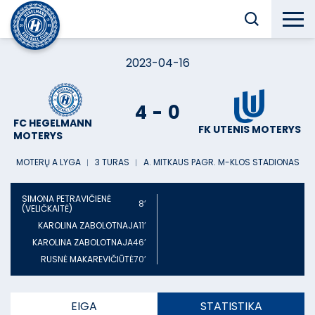
2023-04-16
4
-
0
FC HEGELMANN
FK UTENIS MOTERYS
MOTERYS
MOTERŲ A LYGA
︱
3 TURAS
︱
A. MITKAUS PAGR. M-KLOS STADIONAS
SIMONA PETRAVIČIENĖ
8’
(VELIČKAITĖ)
KAROLINA ZABOLOTNAJA
11’
KAROLINA ZABOLOTNAJA
46’
RUSNĖ MAKAREVIČIŪTĖ
70’
EIGA
STATISTIKA