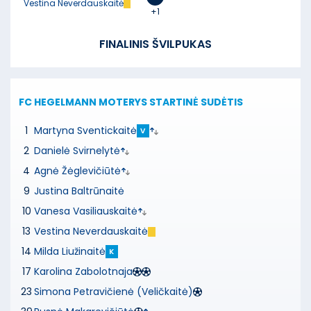
Vestina Neverdauskaitė
+1
FINALINIS ŠVILPUKAS
FC HEGELMANN MOTERYS
STARTINĖ SUDĖTIS
1
Martyna Sventickaitė
V
2
Danielė Svirnelytė
4
Agnė Žėglevičiūtė
9
Justina Baltrūnaitė
10
Vanesa Vasiliauskaitė
13
Vestina Neverdauskaitė
14
Milda Liužinaitė
K
17
Karolina Zabolotnaja
23
Simona Petravičienė (Veličkaitė)