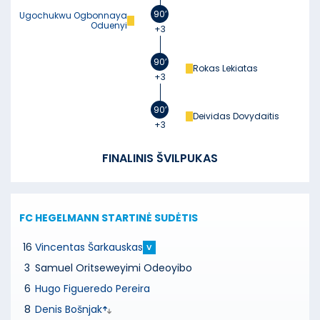
90’
Ugochukwu Ogbonnaya
Oduenyi
+3
90’
Rokas Lekiatas
+3
90’
Deividas Dovydaitis
+3
FINALINIS ŠVILPUKAS
FC HEGELMANN
STARTINĖ SUDĖTIS
16
Vincentas Šarkauskas
V
3
Samuel Oritseweyimi Odeoyibo
6
Hugo Figueredo Pereira
8
Denis Bošnjak