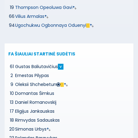
19
Thompson Opeoluwa Gavi
66
Vilius Armalas
94
Ugochukwu Ogbonnaya Oduenyi
FA ŠIAULIAI
STARTINĖ SUDĖTIS
61
Gustas Baliutavičius
V
2
Ernestas Pilypas
9
Oleksii Shchebetun
10
Domantas Šimkus
13
Daniel Romanovskij
17
Eligijus Jankauskas
18
Rimvydas Sadauskas
20
Simonas Urbys