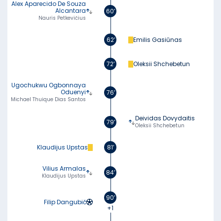
Alex Aparecido De Souza
Alcantara
60’
Nauris Petkevičius
62’
Emilis Gasiūnas
72’
Oleksii Shchebetun
Ugochukwu Ogbonnaya
Oduenyi
76’
Michael Thuique Dias Santos
Deividas Dovydaitis
79’
Oleksii Shchebetun
Klaudijus Upstas
81’
Vilius Armalas
84’
Klaudijus Upstas
90’
Filip Dangubič
+1