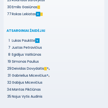
23
Rolandas Baravykas
30
Emilis Gasiūnas
77
Rokas Lekiatas
K
ATSARGINIAI ŽAIDĖJAI
1
Lukas Paukštė
V
7
Justas Petravičius
8
Egidijus Vaitkūnas
19
Simonas Paulius
29
Deividas Dovydaitis
31
Gabrielius Micevičius
32
Gabijus Micevičius
34
Mantas Pikčiūnas
35
Nojus Vytis Audinis