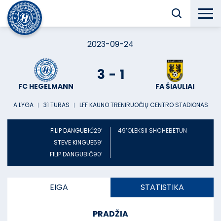
2023-09-24
3
-
1
FC HEGELMANN
FA ŠIAULIAI
A LYGA
︱
31 TURAS
︱
LFF KAUNO TRENIRUOČIŲ CENTRO STADIONAS
FILIP DANGUBIČ
29’
49’
OLEKSII SHCHEBETUN
STEVE KINGUE
59’
FILIP DANGUBIČ
90’
EIGA
STATISTIKA
PRADŽIA