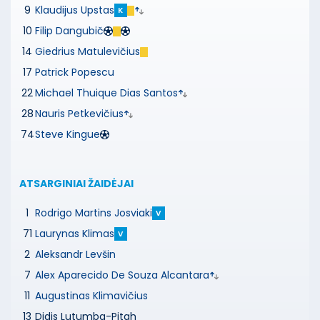
9
Klaudijus Upstas
K
10
Filip Dangubič
14
Giedrius Matulevičius
17
Patrick Popescu
22
Michael Thuique Dias Santos
28
Nauris Petkevičius
74
Steve Kingue
ATSARGINIAI ŽAIDĖJAI
1
Rodrigo Martins Josviaki
V
71
Laurynas Klimas
V
2
Aleksandr Levšin
7
Alex Aparecido De Souza Alcantara
11
Augustinas Klimavičius
13
Didis Lutumba-Pitah