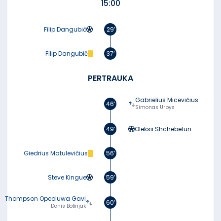
15:00
Filip Dangubič
29’
Filip Dangubič
37’
PERTRAUKA
Gabrielius Micevičius
46’
Simonas Urbys
49’
Oleksii Shchebetun
Giedrius Matulevičius
56’
Steve Kingue
59’
Thompson Opeoluwa Gavi
60’
Denis Bošnjak