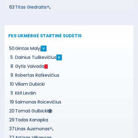
63
Titas Giedraitis
FKS UKMERGĖ
STARTINĖ SUDĖTIS
50
Gintas Malyj
V
5
Dainius Tuškevičius
K
8
Gytis Vaivada
9
Robertas Ratkevičius
10
Viliam Dubicki
11
Kiril Levšin
19
Saimonas Roicevičius
20
Tomaš Gulbicki
29
Tadas Kanapka
37
Linas Ausmonas
77
Artūras Vilkancas