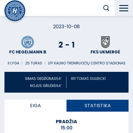
2023-10-08
2
-
1
FC HEGELMANN B
FKS UKMERGĖ
II LYGA
︱
25 TURAS
︱
LFF KAUNO TRENIRUOČIŲ CENTRO STADIONAS
SIMAS GEDŽIŪNAS
54’
85’
TOMAŠ GULBICKI
NOJUS GRUDIS
64’
EIGA
STATISTIKA
PRADŽIA
15:00