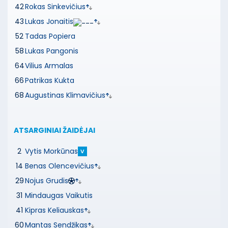
42
Rokas Sinkevičius
43
Lukas Jonaitis
52
Tadas Popiera
58
Lukas Pangonis
64
Vilius Armalas
66
Patrikas Kukta
68
Augustinas Klimavičius
ATSARGINIAI ŽAIDĖJAI
2
Vytis Morkūnas
V
14
Benas Olencevičius
29
Nojus Grudis
31
Mindaugas Vaikutis
41
Kipras Keliauskas
60
Mantas Sendžikas