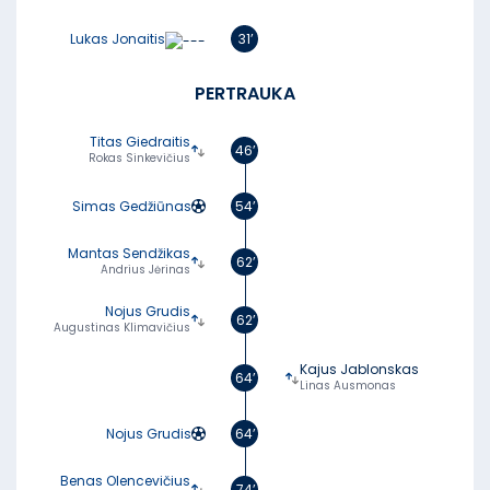
Lukas Jonaitis
31’
PERTRAUKA
Titas Giedraitis
46’
Rokas Sinkevičius
Simas Gedžiūnas
54’
Mantas Sendžikas
62’
Andrius Jėrinas
Nojus Grudis
62’
Augustinas Klimavičius
Kajus Jablonskas
64’
Linas Ausmonas
Nojus Grudis
64’
Benas Olencevičius
74’