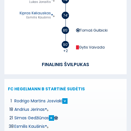
Lukas Jonaitis
Kipras Keliauskas
74’
Esmilis Kaušinis
85’
Tomaš Gulbicki
90’
Gytis Vaivada
+2
FINALINIS ŠVILPUKAS
FC HEGELMANN B
STARTINĖ SUDĖTIS
1
Rodrigo Martins Josviaki
V
18
Andrius Jėrinas
21
Simas Gedžiūnas
K
38
Esmilis Kaušinis