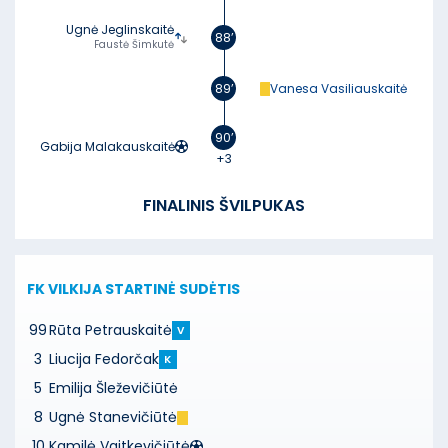
Ugnė Jeglinskaitė
88’
Faustė Šimkutė
89’
Vanesa Vasiliauskaitė
90’
Gabija Malakauskaitė
+3
FINALINIS ŠVILPUKAS
FK VILKIJA
STARTINĖ SUDĖTIS
99
Rūta Petrauskaitė
V
3
Liucija Fedorčak
K
5
Emilija Šleževičiūtė
8
Ugnė Stanevičiūtė
10
Kamilė Vaitkevičiūtė