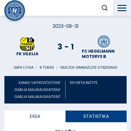
2023-08-31
3
-
1
FC HEGELMANN
FK VILKIJA
MOTERYS B
LMFA I LYGA
︱
9 TURAS
︱
VILKIJOS GIMNAZIJOS STADIONAS
KAMILĖ VAITKEVIČIŪTĖ
58’
55’
IVETA INČYTĖ
GABIJA MALAKAUSKAITĖ
64’
GABIJA MALAKAUSKAITĖ
90’
EIGA
STATISTIKA