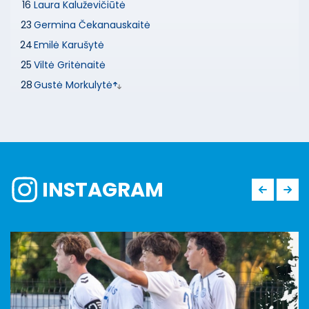
16
Laura Kaluževičiūtė
23
Germina Čekanauskaitė
24
Emilė Karušytė
25
Viltė Gritėnaitė
28
Gustė Morkulytė
INSTAGRAM