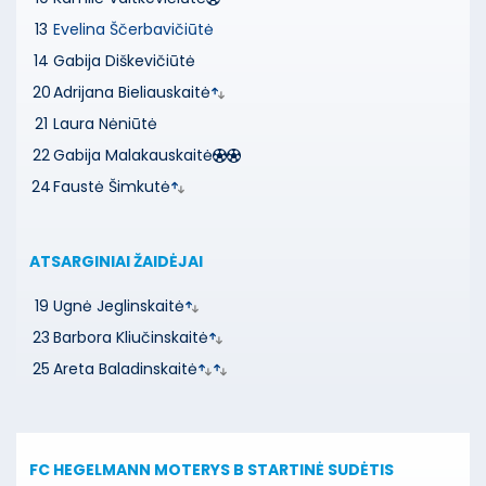
13
Evelina Ščerbavičiūtė
14
Gabija Diškevičiūtė
20
Adrijana Bieliauskaitė
21
Laura Nėniūtė
22
Gabija Malakauskaitė
24
Faustė Šimkutė
ATSARGINIAI ŽAIDĖJAI
19
Ugnė Jeglinskaitė
23
Barbora Kliučinskaitė
25
Areta Baladinskaitė
FC HEGELMANN MOTERYS B
STARTINĖ SUDĖTIS