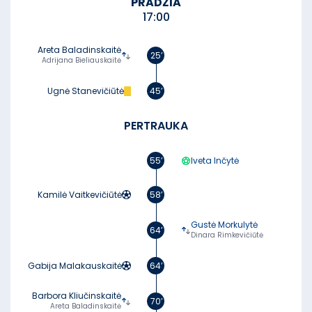
PRADŽIA
17:00
Areta Baladinskaitė
25’
Adrijana Bieliauskaitė
Ugnė Stanevičiūtė
45’
PERTRAUKA
55’
Iveta Inčytė
Kamilė Vaitkevičiūtė
58’
Gustė Morkulytė
64’
Dinara Rimkevičiūtė
Gabija Malakauskaitė
64’
Barbora Kliučinskaitė
70’
Areta Baladinskaitė