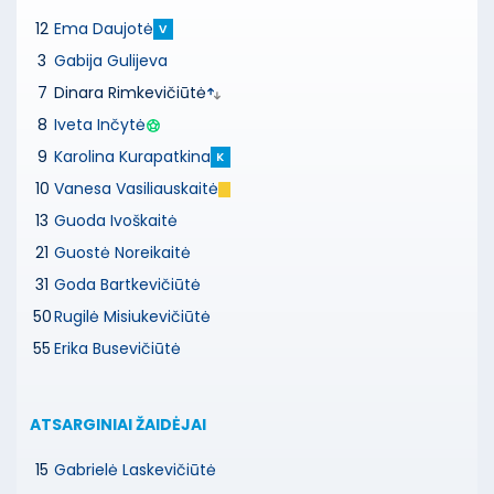
12
Ema Daujotė
V
3
Gabija Gulijeva
7
Dinara Rimkevičiūtė
8
Iveta Inčytė
9
Karolina Kurapatkina
K
10
Vanesa Vasiliauskaitė
13
Guoda Ivoškaitė
21
Guostė Noreikaitė
31
Goda Bartkevičiūtė
50
Rugilė Misiukevičiūtė
55
Erika Busevičiūtė
ATSARGINIAI ŽAIDĖJAI
15
Gabrielė Laskevičiūtė