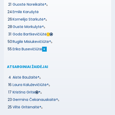
21
Guostė Noreikaitė
24
Emilė Karušytė
26
Kornelija Starkutė
28
Gustė Morkulytė
31
Goda Bartkevičiūtė
50
Rugilė Misiukevičiūtė
55
Erika Busevičiūtė
K
ATSARGINIAI ŽAIDĖJAI
4
Aistė Baužaitė
16
Laura Kaluževičiūtė
17
Kristina Gritė
23
Germina Čekanauskaitė
25
Viltė Gritėnaitė