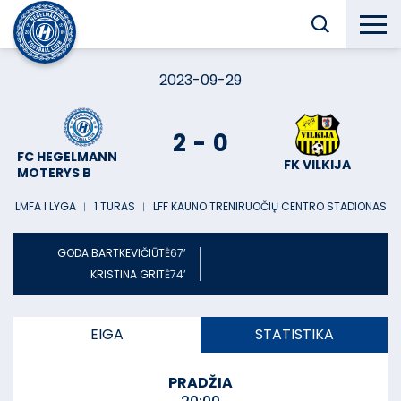
2023-09-29
2
-
0
FC HEGELMANN
FK VILKIJA
MOTERYS B
LMFA I LYGA
︱
1 TURAS
︱
LFF KAUNO TRENIRUOČIŲ CENTRO STADIONAS
GODA BARTKEVIČIŪTĖ
67’
KRISTINA GRITĖ
74’
EIGA
STATISTIKA
PRADŽIA