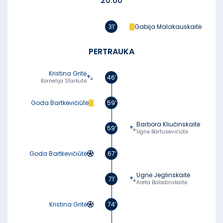
20:00
31’
Gabija Malakauskaitė
PERTRAUKA
Kristina Gritė
46’
Kornelija Starkutė
Goda Bartkevičiūtė
59’
Barbora Kliučinskaitė
59’
Ugnė Bartusevičiūtė
Goda Bartkevičiūtė
67’
Ugnė Jeglinskaitė
71’
Areta Baladinskaitė
Kristina Gritė
74’