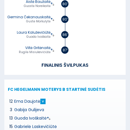
Aistė Baužaitė
80’
Guostė Noreikaitė
Germina Čekanauskaitė
80’
Gustė Morkulytė
Laura Kaluževičiūtė
86’
Guoda Ivoškaitė
Viltė Gritėnaitė
87’
Rugilė Misiukevičiūtė
FINALINIS ŠVILPUKAS
FC HEGELMANN MOTERYS B
STARTINĖ SUDĖTIS
12
Ema Daujotė
V
3
Gabija Gulijeva
13
Guoda Ivoškaitė
15
Gabrielė Laskevičiūtė