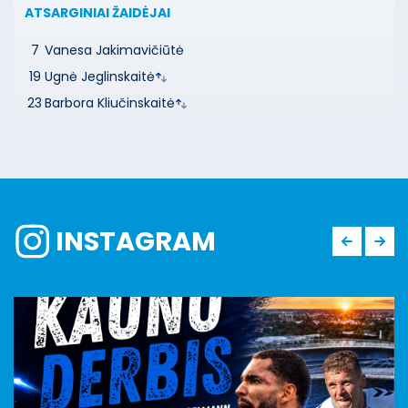
ATSARGINIAI ŽAIDĖJAI
7
Vanesa Jakimavičiūtė
19
Ugnė Jeglinskaitė
23
Barbora Kliučinskaitė
INSTAGRAM