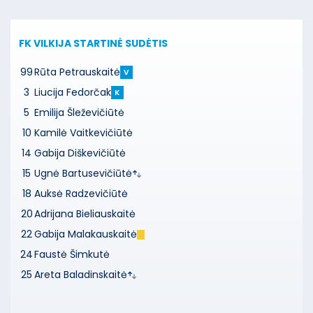
FK VILKIJA
STARTINĖ SUDĖTIS
99
Rūta Petrauskaitė
V
3
Liucija Fedorčak
K
5
Emilija Šleževičiūtė
10
Kamilė Vaitkevičiūtė
14
Gabija Diškevičiūtė
15
Ugnė Bartusevičiūtė
18
Auksė Radzevičiūtė
20
Adrijana Bieliauskaitė
22
Gabija Malakauskaitė
24
Faustė Šimkutė
25
Areta Baladinskaitė