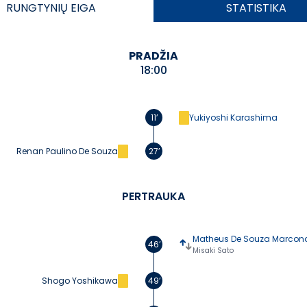
RUNGTYNIŲ
EIGA
STATISTIKA
PRADŽIA
18:00
11’
Yukiyoshi Karashima
Renan Paulino De Souza
27’
PERTRAUKA
Matheus De Souza Marcon
46’
Misaki Sato
Shogo Yoshikawa
49’