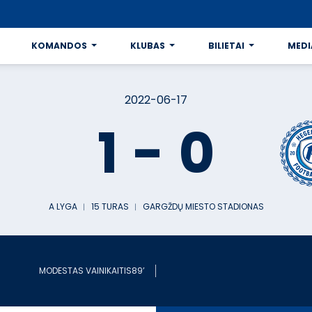
KOMANDOS
KLUBAS
BILIETAI
MEDI
2022-06-17
1
-
0
A LYGA
︱
15 TURAS
︱
GARGŽDŲ MIESTO STADIONAS
MODESTAS VAINIKAITIS
89’