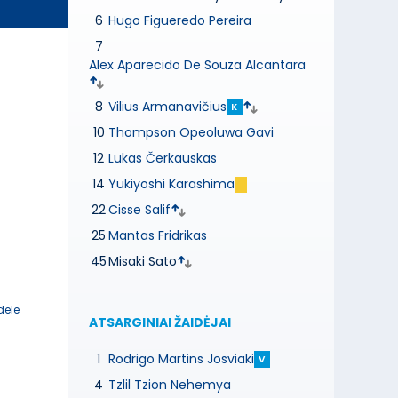
6
Hugo Figueredo Pereira
7
Alex Aparecido De Souza Alcantara
8
Vilius Armanavičius
K
10
Thompson Opeoluwa Gavi
12
Lukas Čerkauskas
14
Yukiyoshi Karashima
22
Cisse Salif
25
Mantas Fridrikas
45
Misaki Sato
dele
ATSARGINIAI ŽAIDĖJAI
1
Rodrigo Martins Josviaki
V
4
Tzlil Tzion Nehemya