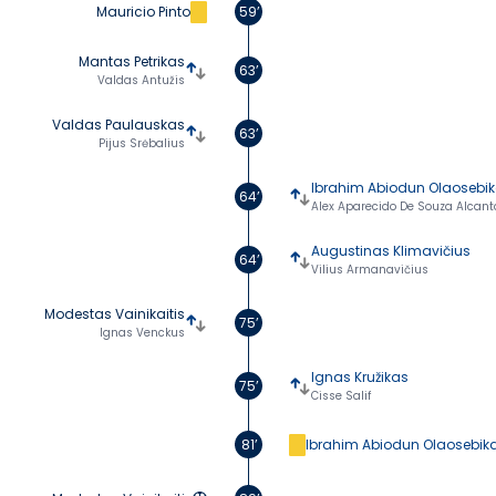
Mauricio Pinto
59’
Mantas Petrikas
63’
Valdas Antužis
Valdas Paulauskas
63’
Pijus Srėbalius
Ibrahim Abiodun Olaosebi
64’
Alex Aparecido De Souza Alcant
Augustinas Klimavičius
64’
Vilius Armanavičius
Modestas Vainikaitis
75’
Ignas Venckus
Ignas Kružikas
75’
Cisse Salif
81’
Ibrahim Abiodun Olaosebik