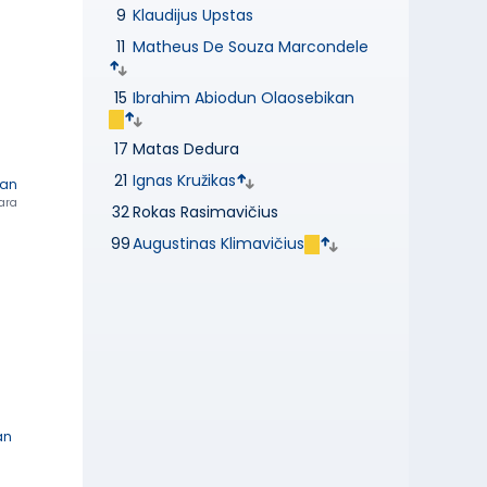
9
Klaudijus Upstas
11
Matheus De Souza Marcondele
15
Ibrahim Abiodun Olaosebikan
17
Matas Dedura
21
Ignas Kružikas
kan
ara
32
Rokas Rasimavičius
99
Augustinas Klimavičius
an