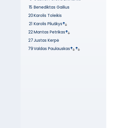
15
Benediktas Gailius
20
Karolis Toleikis
21
Karolis Pliuškys
22
Mantas Petrikas
27
Justas Kerpė
79
Valdas Paulauskas