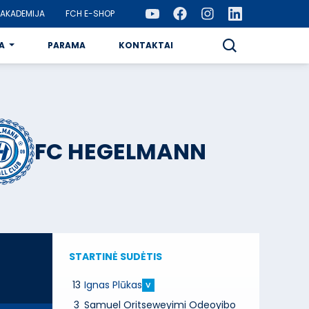
AKADEMIJA
FCH E-SHOP
A
PARAMA
KONTAKTAI
FC HEGELMANN
STARTINĖ SUDĖTIS
13
Ignas Plūkas
V
3
Samuel Oritseweyimi Odeoyibo