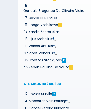
5
Goncalo Braganca De Oliveira Vieira
7
Dovydas Norvilas
11
Shogo Yoshikawa
14
Karolis Žebrauskas
18
Pijus Srėbalius
19
Valdas Antužis
37
Ignas Venckus
75
Ernestas Stočkūnas
K
95
Renan Paulino De Souza
ATSARGINIAI ŽAIDĖJAI
12
Povilas Survila
V
4
Modestas Vainikaitis
6
Gabriel Pereira Brilhante