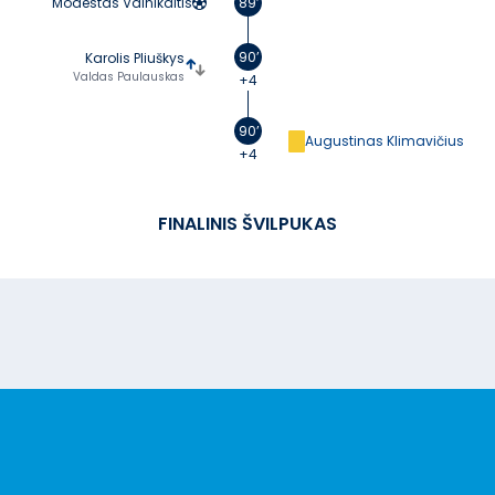
Modestas Vainikaitis
89’
90’
Karolis Pliuškys
Valdas Paulauskas
+4
90’
Augustinas Klimavičius
+4
FINALINIS ŠVILPUKAS