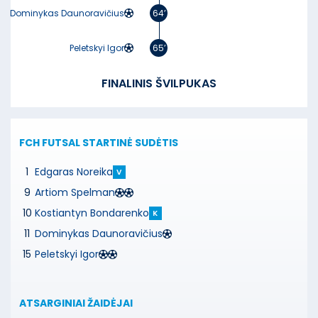
Dominykas Daunoravičius
64’
Peletskyi Igor
65’
FINALINIS ŠVILPUKAS
FCH FUTSAL
STARTINĖ SUDĖTIS
1
Edgaras Noreika
V
9
Artiom Spelman
10
Kostiantyn Bondarenko
K
11
Dominykas Daunoravičius
15
Peletskyi Igor
ATSARGINIAI ŽAIDĖJAI