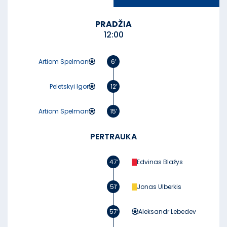
PRADŽIA
12:00
Artiom Spelman
6’
Peletskyi Igor
12’
Artiom Spelman
15’
PERTRAUKA
47’
Edvinas Blažys
51’
Jonas Ulberkis
57’
Aleksandr Lebedev