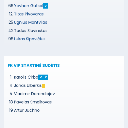
66
Yevhen Gutsol
V
12
Titas Pivovaras
25
Ugnius Montvilas
42
Tadas Slavinskas
98
Lukas Sipavičius
FK VIP
STARTINĖ SUDĖTIS
1
Karolis Čirba
V
K
4
Jonas Ulberkis
5
Vladimir Derendiajev
18
Pavelas Smolkovas
19
Artūr Juchno