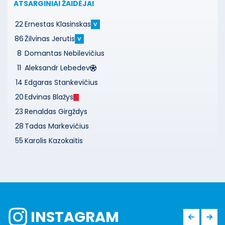
ATSARGINIAI ŽAIDĖJAI
22
Ernestas Klasinskas
V
86
Žilvinas Jerutis
V
8
Domantas Nebilevičius
11
Aleksandr Lebedev
14
Edgaras Stankevičius
20
Edvinas Blažys
23
Renaldas Girgždys
28
Tadas Markevičius
55
Karolis Kazokaitis
INSTAGRAM