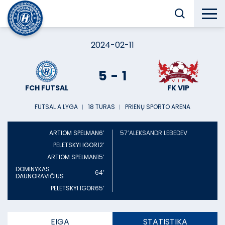
2024-02-11
5
-
1
FCH FUTSAL
FK VIP
FUTSAL A LYGA
︱
18 TURAS
︱
PRIENŲ SPORTO ARENA
ARTIOM SPELMAN
6’
57’
ALEKSANDR LEBEDEV
PELETSKYI IGOR
12’
ARTIOM SPELMAN
15’
DOMINYKAS
64’
DAUNORAVIČIUS
PELETSKYI IGOR
65’
EIGA
STATISTIKA