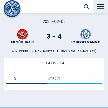
2024-02-09
3
-
4
FK SŪDUVA B
FC HEGELMANN B
KONTROLINĖS
︱
MARIJAMPOLĖS FUTBOLO ARENA (MANIEŽAS)
STATISTIKA
3
4
ĮVARČIAI