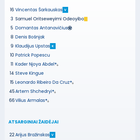
16
Vincentas Šarkauskas
V
3
Samuel Oritseweyimi Odeoyibo
5
Domantas Antanavičius
8
Denis Bošnjak
9
Klaudijus Upstas
K
10
Patrick Popescu
11
Kader Njoya Abdel
14
Steve Kingue
15
Leonardo Ribeiro Da Cruz
45
Artem Shchedryi
66
Vilius Armalas
ATSARGINIAI ŽAIDĖJAI
22
Arijus Bražinskas
V