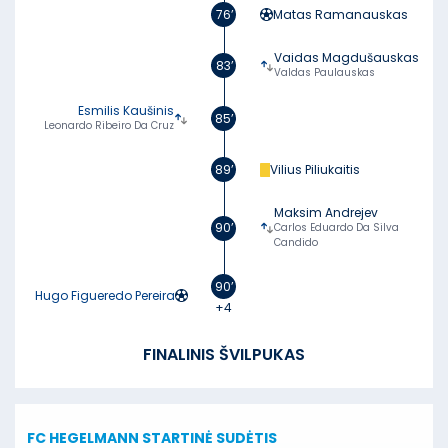
76’
Matas Ramanauskas
Vaidas Magdušauskas
83’
Valdas Paulauskas
Esmilis Kaušinis
85’
Leonardo Ribeiro Da Cruz
89’
Vilius Piliukaitis
Maksim Andrejev
90’
Carlos Eduardo Da Silva
Candido
90’
Hugo Figueredo Pereira
+4
FINALINIS ŠVILPUKAS
FC HEGELMANN
STARTINĖ SUDĖTIS