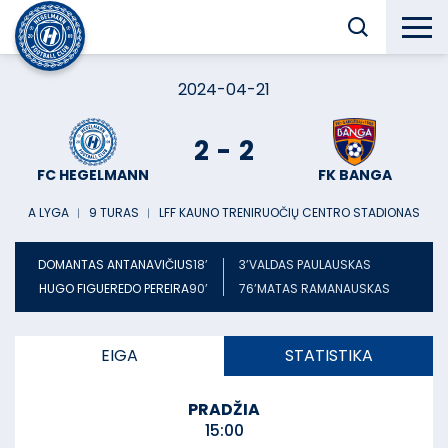
2024-04-21
2
-
2
FC HEGELMANN
FK BANGA
A LYGA
︱
9 TURAS
︱
LFF KAUNO TRENIRUOČIŲ CENTRO STADIONAS
DOMANTAS ANTANAVIČIUS
18’
3’
VALDAS PAULAUSKAS
HUGO FIGUEREDO PEREIRA
90’
76’
MATAS RAMANAUSKAS
EIGA
STATISTIKA
PRADŽIA
15:00