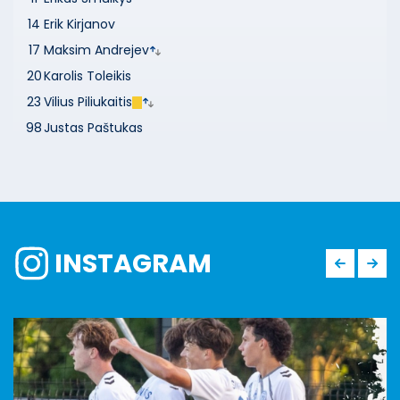
14
Erik Kirjanov
17
Maksim Andrejev
20
Karolis Toleikis
23
Vilius Piliukaitis
98
Justas Paštukas
INSTAGRAM