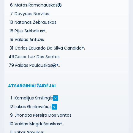
6
Matas Ramanauskas
7
Dovydas Norvilas
13
Natanas Žebrauskas
18
Pijus Srėbalius
19
Valdas Antužis
31
Carlos Eduardo Da Silva Candido
49
Cesar Luiz Dos Santos
79
Valdas Paulauskas
ATSARGINIAI ŽAIDĖJAI
1
Kornelijus Smilingis
V
12
Lukas Grinkevičius
V
9
Jhonata Pereira Dos Santos
10
Vaidas Magdušauskas
11
Erikas Smulkys