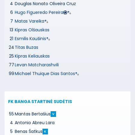
4
Douglas Nonato Oliveira Cruz
6
Hugo Figueredo Pereira
7
Matas Vareika
13
Kipras Olšauskas
21
Esmilis Kaušinis
24
Titas Buzas
25
Kipras Keliauskas
77
Levan Matcharashvili
99
Michael Thuique Dias Santos
FK BANGA
STARTINĖ SUDĖTIS
55
Mantas Bertašius
V
4
Antonio Abreu Lara
5
Benas Šatkus
K