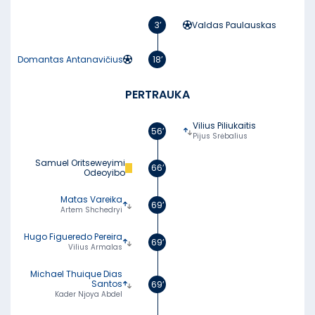
3’
Valdas Paulauskas
Domantas Antanavičius
18’
PERTRAUKA
Vilius Piliukaitis
56’
Pijus Srėbalius
Samuel Oritseweyimi
66’
Odeoyibo
Matas Vareika
69’
Artem Shchedryi
Hugo Figueredo Pereira
69’
Vilius Armalas
Michael Thuique Dias
Santos
69’
Kader Njoya Abdel