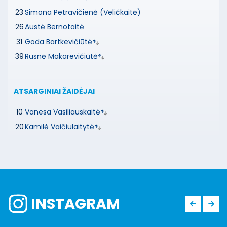
23
Simona Petravičienė (Veličkaitė)
26
Austė Bernotaitė
31
Goda Bartkevičiūtė
39
Rusnė Makarevičiūtė
ATSARGINIAI ŽAIDĖJAI
10
Vanesa Vasiliauskaitė
20
Kamilė Vaičiulaitytė
INSTAGRAM