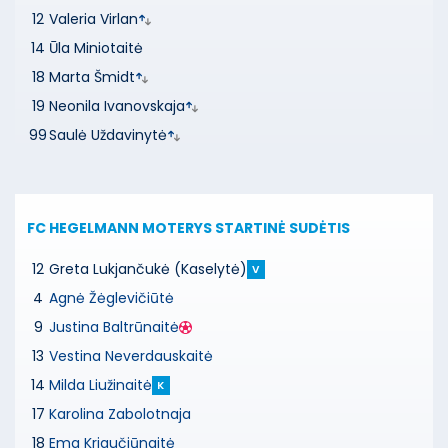
12
Valeria Virlan
14
Ūla Miniotaitė
18
Marta Šmidt
19
Neonila Ivanovskaja
99
Saulė Uždavinytė
FC HEGELMANN MOTERYS
STARTINĖ SUDĖTIS
12
Greta Lukjančukė (Kaselytė)
V
4
Agnė Žėglevičiūtė
9
Justina Baltrūnaitė
13
Vestina Neverdauskaitė
14
Milda Liužinaitė
K
17
Karolina Zabolotnaja
18
Ema Kriaučiūnaitė