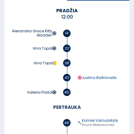
PRADŽIA
12:00
Alexandria Grace Kitty
14’
Madden
Irina Topal
20’
Irina Topal
38’
43’
Justina Baltrūnaitė
Valeriia Postol
45’
PERTRAUKA
Kamilė Vaičiulaitytė
46’
Rusnė Makarevičiūtė