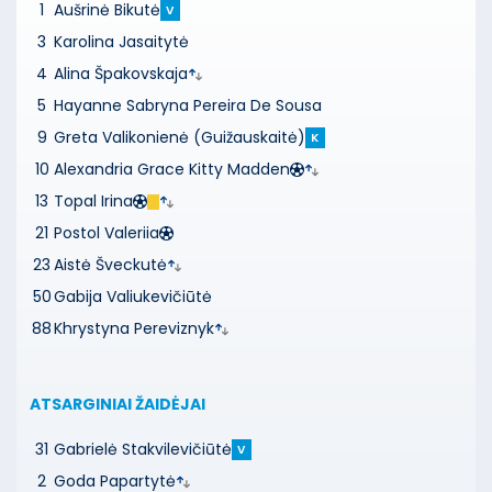
1
Aušrinė Bikutė
V
3
Karolina Jasaitytė
4
Alina Špakovskaja
5
Hayanne Sabryna Pereira De Sousa
9
Greta Valikonienė (Guižauskaitė)
K
10
Alexandria Grace Kitty Madden
13
Topal Irina
21
Postol Valeriia
23
Aistė Šveckutė
50
Gabija Valiukevičiūtė
88
Khrystyna Pereviznyk
ATSARGINIAI ŽAIDĖJAI
31
Gabrielė Stakvilevičiūtė
V
2
Goda Papartytė