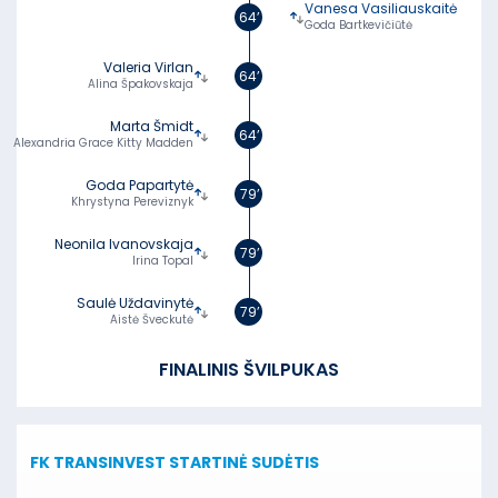
Vanesa Vasiliauskaitė
64’
Goda Bartkevičiūtė
Valeria Virlan
64’
Alina Špakovskaja
Marta Šmidt
64’
Alexandria Grace Kitty Madden
Goda Papartytė
79’
Khrystyna Pereviznyk
Neonila Ivanovskaja
79’
Irina Topal
Saulė Uždavinytė
79’
Aistė Šveckutė
FINALINIS ŠVILPUKAS
FK TRANSINVEST
STARTINĖ SUDĖTIS