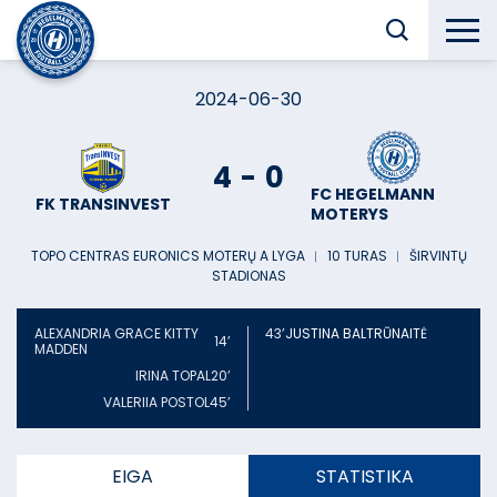
2024-06-30
4
-
0
FC HEGELMANN
FK TRANSINVEST
MOTERYS
TOPO CENTRAS EURONICS MOTERŲ A LYGA
︱
10 TURAS
︱
ŠIRVINTŲ
STADIONAS
ALEXANDRIA GRACE KITTY
43’
JUSTINA BALTRŪNAITĖ
14’
MADDEN
IRINA TOPAL
20’
VALERIIA POSTOL
45’
EIGA
STATISTIKA