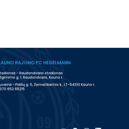
KAUNO RAJONO FC HEGELMANN
tadionas - Raudondvario stadionas
tgimimo g. 1, Raudondvaris, Kauno r.
uveinė - Pirklių g. 5, Žemaitkiemio k., LT-54310 Kauno r.
370 652 65215