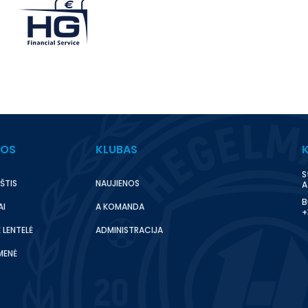
BOS
KLUBAS
S
ŠTIS
NAUJIENOS
A
B
AI
A KOMANDA
+
 LENTELĖ
ADMINISTRACIJA
MENĖ