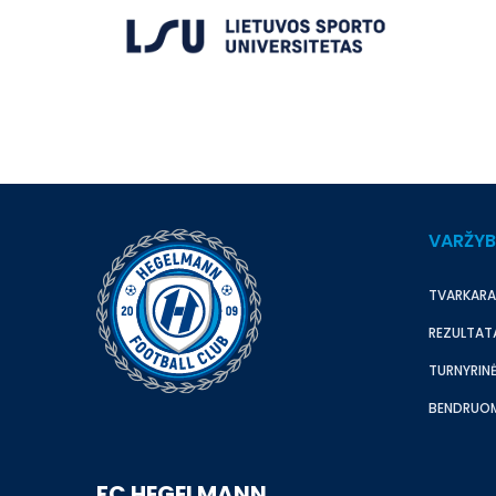
VARŽY
TVARKARA
REZULTAT
TURNYRINĖ
BENDRUO
FC HEGELMANN