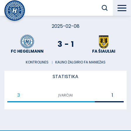
2025-02-08
3
-
1
FC HEGELMANN
FA ŠIAULIAI
KONTROLINĖS
︱
KAUNO ŽALGIRIO FA MANIEŽAS
STATISTIKA
3
1
ĮVARČIAI