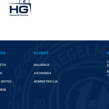
BOS
KLUBAS
S
ŠTIS
NAUJIENOS
A
B
AI
A KOMANDA
+
 LENTELĖ
ADMINISTRACIJA
MENĖ