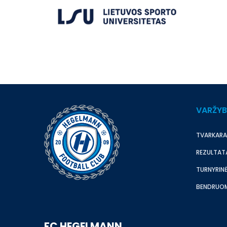
VARŽY
TVARKARA
REZULTAT
TURNYRINĖ
BENDRUO
FC HEGELMANN