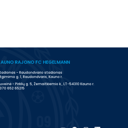
KAUNO RAJONO FC HEGELMANN
tadionas - Raudondvario stadionas
tgimimo g. 1, Raudondvaris, Kauno r.
uveinė - Pirklių g. 5, Žemaitkiemio k., LT-54310 Kauno r.
370 652 65215