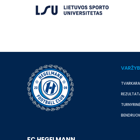
VARŽY
TVARKARA
REZULTAT
TURNYRINĖ
BENDRUO
FC HEGELMANN