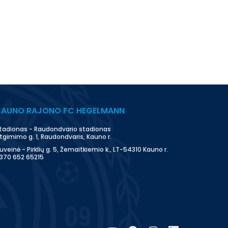
KAUNO RAJONO FC HEGELMANN
tadionas - Raudondvario stadionas
tgimimo g. 1, Raudondvaris, Kauno r.
uveinė - Pirklių g. 5, Žemaitkiemio k., LT-54310 Kauno r.
370 652 65215