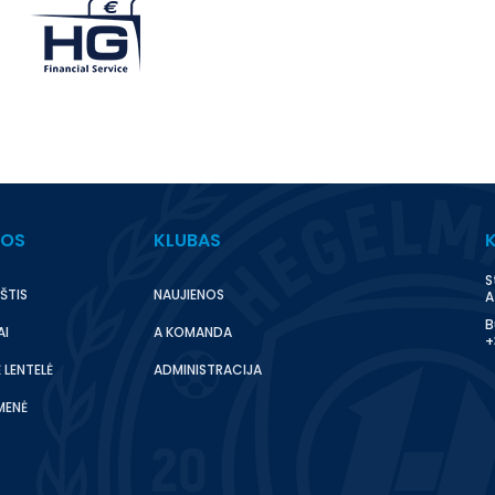
BOS
KLUBAS
S
ŠTIS
NAUJIENOS
A
B
AI
A KOMANDA
+
 LENTELĖ
ADMINISTRACIJA
MENĖ