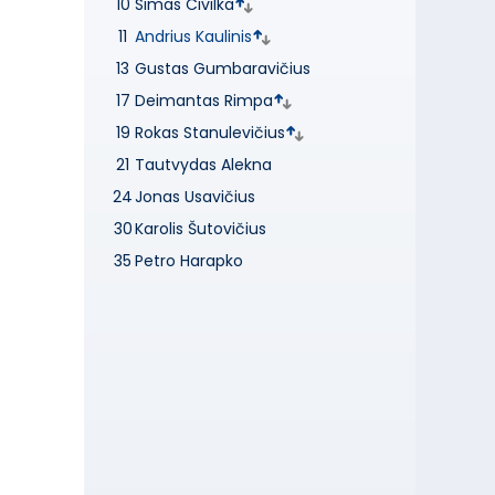
10
Simas Civilka
11
Andrius Kaulinis
13
Gustas Gumbaravičius
17
Deimantas Rimpa
19
Rokas Stanulevičius
21
Tautvydas Alekna
24
Jonas Usavičius
30
Karolis Šutovičius
35
Petro Harapko