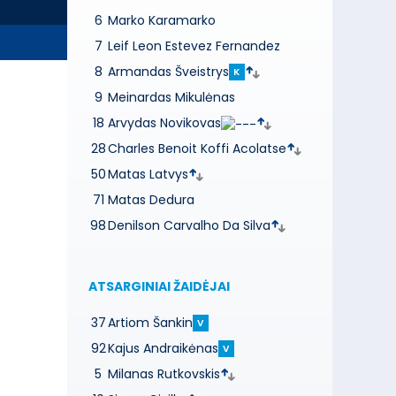
6
Marko Karamarko
7
Leif Leon Estevez Fernandez
8
Armandas Šveistrys
K
9
Meinardas Mikulėnas
18
Arvydas Novikovas
28
Charles Benoit Koffi Acolatse
50
Matas Latvys
71
Matas Dedura
98
Denilson Carvalho Da Silva
ATSARGINIAI ŽAIDĖJAI
37
Artiom Šankin
V
92
Kajus Andraikėnas
V
5
Milanas Rutkovskis