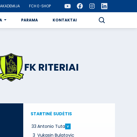
AKADEMIJA
FCH E-SHOP
A
PARAMA
KONTAKTAI
FK RITERIAI
STARTINĖ SUDĖTIS
33
Antonio Tuta
V
3
Vukasin Bulatovic