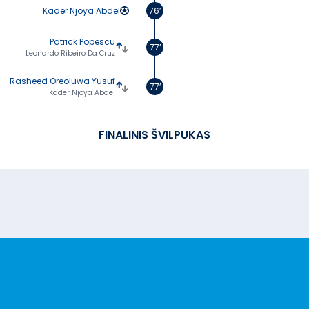
Kader Njoya Abdel
76’
Patrick Popescu
77’
Leonardo Ribeiro Da Cruz
Rasheed Oreoluwa Yusuf
77’
Kader Njoya Abdel
FINALINIS ŠVILPUKAS