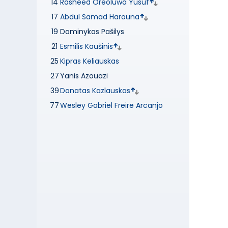
14
Rasheed Oreoluwa Yusuf
17
Abdul Samad Harouna
19
Dominykas Pašilys
21
Esmilis Kaušinis
25
Kipras Keliauskas
27
Yanis Azouazi
39
Donatas Kazlauskas
77
Wesley Gabriel Freire Arcanjo