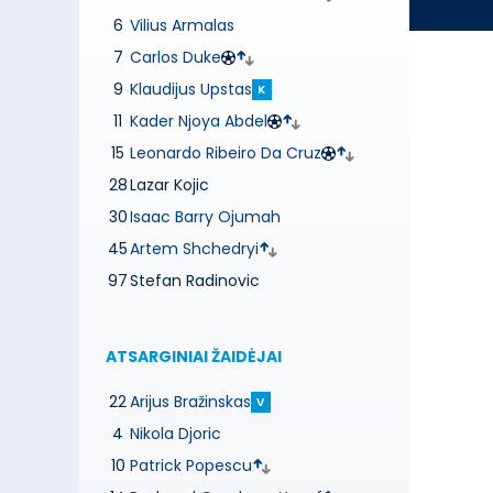
6
Vilius Armalas
7
Carlos Duke
9
Klaudijus Upstas
K
11
Kader Njoya Abdel
15
Leonardo Ribeiro Da Cruz
28
Lazar Kojic
30
Isaac Barry Ojumah
45
Artem Shchedryi
97
Stefan Radinovic
ATSARGINIAI ŽAIDĖJAI
22
Arijus Bražinskas
V
4
Nikola Djoric
10
Patrick Popescu