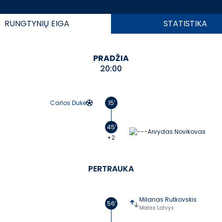
RUNGTYNIŲ
EIGA
STATISTIKA
PRADŽIA
20:00
Carlos Duke
15’
45’
Arvydas Novikovas
+2
PERTRAUKA
Milanas Rutkovskis
56’
Matas Latvys