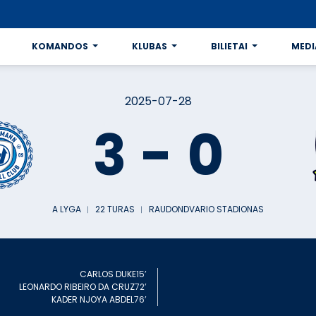
KOMANDOS
KLUBAS
BILIETAI
MEDI
2025-07-28
3
-
0
A LYGA
︱
22 TURAS
︱
RAUDONDVARIO STADIONAS
CARLOS DUKE
15’
LEONARDO RIBEIRO DA CRUZ
72’
KADER NJOYA ABDEL
76’