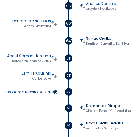
Andrius Kaulinis
56’
Arvydas Novikovas
Donatas Kazlauskas
60’
Artem Shchedryi
Simas Civilka
64’
Denilson Carvalho Da Silva
Abdul Samad Harouna
71’
Domantas Antanavičius
Esmilis Kaušinis
71’
Carlos Duke
Leonardo Ribeiro Da Cruz
72’
Deimantas Rimpa
74’
Charles Benoit Koffi Acolatse
Rokas Stanulevičius
74’
Armandas Šveistrys