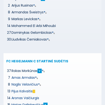
2
Arijus Rusinas
8
Armandas Šveistrys
9
Markas Levickas
14
Mohammed El Arbi Mihoubi
27
Dominykas Gelombickas
30
Liudvikas Černiakovas
FC HEGELMANN C
STARTINĖ SUDĖTIS
37
Rokas Morkūnas
V
7
Arnas Armalas
8
Naglis Vėlavičius
13
Pijus Kalvaitis
14
Aronas Vaičiurgis
15
Matas Dalinkevičius
K