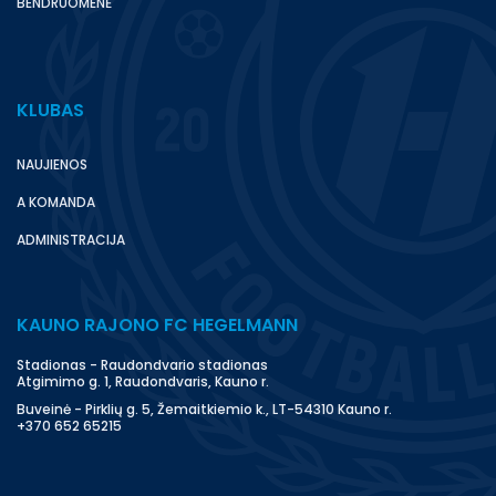
BENDRUOMENĖ
KLUBAS
NAUJIENOS
A KOMANDA
ADMINISTRACIJA
KAUNO RAJONO FC HEGELMANN
Stadionas - Raudondvario stadionas
Atgimimo g. 1, Raudondvaris, Kauno r.
Buveinė - Pirklių g. 5, Žemaitkiemio k., LT-54310 Kauno r.
+370 652 65215