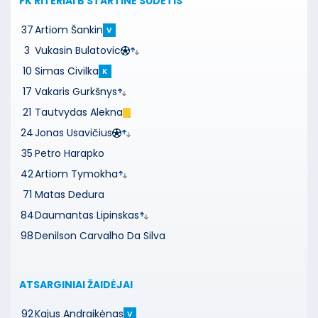
FK RITERIAI B
STARTINĖ SUDĖTIS
37
Artiom Šankin
V
3
Vukasin Bulatovic
10
Simas Civilka
K
17
Vakaris Gurkšnys
21
Tautvydas Alekna
24
Jonas Usavičius
35
Petro Harapko
42
Artiom Tymokha
71
Matas Dedura
84
Daumantas Lipinskas
98
Denilson Carvalho Da Silva
ATSARGINIAI ŽAIDĖJAI
92
Kajus Andraikėnas
V