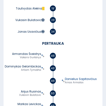
Tautvydas Alekna
19’
Vukasin Bulatovic
26’
Jonas Usavičius
34’
PERTRAUKA
Armandas Šveistrys
46’
Vakaris Gurkšnys
Dominykas Gelombickas
46’
Artiom Tymokha
Danielius Sapitavičius
46’
Arnas Armalas
Arijus Rusinas
65’
Vukasin Bulatovic
Markas Levickas
65’