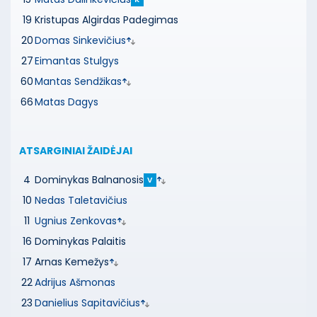
19
Kristupas Algirdas Padegimas
20
Domas Sinkevičius
27
Eimantas Stulgys
60
Mantas Sendžikas
66
Matas Dagys
ATSARGINIAI ŽAIDĖJAI
4
Dominykas Balnanosis
V
10
Nedas Taletavičius
11
Ugnius Zenkovas
16
Dominykas Palaitis
17
Arnas Kemežys
22
Adrijus Ašmonas
23
Danielius Sapitavičius