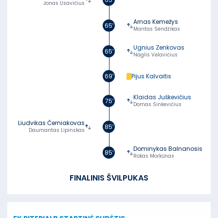
Jonas Usavičius
Arnas Kemežys
65’
Mantas Sendžikas
Ugnius Zenkovas
65’
Naglis Vėlavičius
69’
Pijus Kalvaitis
Klaidas Juškevičius
75’
Domas Sinkevičius
Liudvikas Černiakovas
85’
Daumantas Lipinskas
Dominykas Balnanosis
85’
Rokas Morkūnas
FINALINIS ŠVILPUKAS