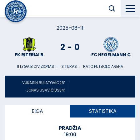
2025-08-11
2
-
0
FK RITERIAI B
FC HEGELMANN C
II LYGA B DIVIZIONAS
︱
13 TURAS
︱
RATO FUTBOLO ARENA
VUKASIN BULATOVIC
26’
JONAS USAVIČIUS
34’
EIGA
STATISTIKA
PRADŽIA
19:00