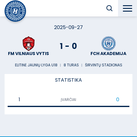
2025-09-27
1
-
0
FM VILNIAUS VYTIS
FCH AKADEMIJA
ELITINĖ JAUNIŲ LYGA U18
︱
8 TURAS
︱
ŠIRVINTŲ STADIONAS
STATISTIKA
1
0
ĮVARČIAI