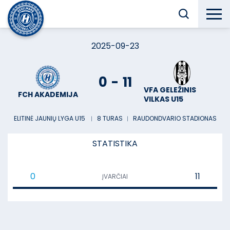
2025-09-23
0
-
11
VFA GELEŽINIS
FCH AKADEMIJA
VILKAS U15
ELITINĖ JAUNIŲ LYGA U15
︱
8 TURAS
︱
RAUDONDVARIO STADIONAS
STATISTIKA
0
11
ĮVARČIAI