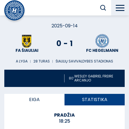
2025-09-14
0
-
1
FA ŠIAULIAI
FC HEGELMANN
A LYGA
︱
28 TURAS
︱
ŠIAULIŲ SAVIVALDYBĖS STADIONAS
WESLEY GABRIEL FREIRE
80’
ARCANJO
EIGA
STATISTIKA
PRADŽIA
18:25