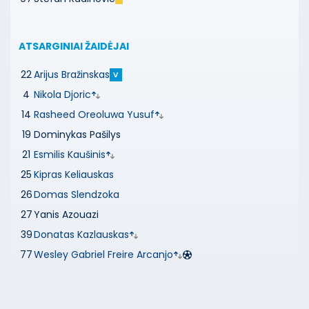
ATSARGINIAI ŽAIDĖJAI
22
Arijus Bražinskas
V
4
Nikola Djoric
14
Rasheed Oreoluwa Yusuf
19
Dominykas Pašilys
21
Esmilis Kaušinis
25
Kipras Keliauskas
26
Domas Slendzoka
27
Yanis Azouazi
39
Donatas Kazlauskas
77
Wesley Gabriel Freire Arcanjo