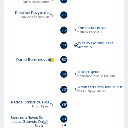
Nikita Komissarov
Deividas Dovydaitis
73’
Deividas Šešplaukis
Esmilis Kaušinis
75’
Patrick Popescu
Wesley Gabriel Freire
80’
Arcanjo
Daniel Romanovskij
83’
Nikola Djoric
86’
Leonardo Ribeiro Da Cruz
Rasheed Oreoluwa Yusuf
86’
Kader Njoya Abdel
Nedas Garbaliauskas
89’
Milan Djokic
Bernardo Neves De
90’
Jesus Gouveia Da
+4
Silva