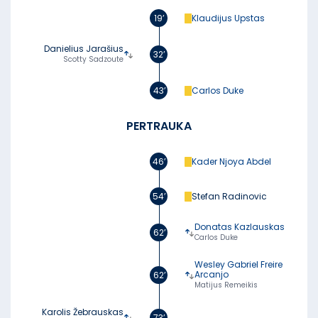
19’
Klaudijus Upstas
Danielius Jarašius
32’
Scotty Sadzoute
43’
Carlos Duke
PERTRAUKA
46’
Kader Njoya Abdel
54’
Stefan Radinovic
Donatas Kazlauskas
62’
Carlos Duke
Wesley Gabriel Freire
Arcanjo
62’
Matijus Remeikis
Karolis Žebrauskas
73’