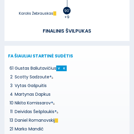
90’
Karolis Žebrauskas
+9
FINALINIS ŠVILPUKAS
FA ŠIAULIAI
STARTINĖ SUDĖTIS
61
Gustas Baliutavičius
V
K
2
Scotty Sadzoute
3
Vytas Gašpuitis
4
Martynas Dapkus
10
Nikita Komissarov
11
Deividas Šešplaukis
13
Daniel Romanovskij
21
Marko Mandič