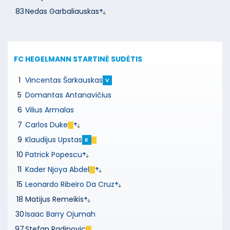
83
Nedas Garbaliauskas
FC HEGELMANN
STARTINĖ SUDĖTIS
1
Vincentas Šarkauskas
V
5
Domantas Antanavičius
6
Vilius Armalas
7
Carlos Duke
9
Klaudijus Upstas
K
10
Patrick Popescu
11
Kader Njoya Abdel
15
Leonardo Ribeiro Da Cruz
18
Matijus Remeikis
30
Isaac Barry Ojumah
97
Stefan Radinovic