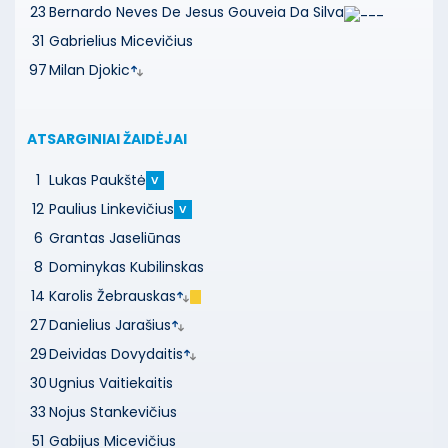
23
Bernardo Neves De Jesus Gouveia Da Silva
31
Gabrielius Micevičius
97
Milan Djokic
ATSARGINIAI ŽAIDĖJAI
1
Lukas Paukštė
V
12
Paulius Linkevičius
V
6
Grantas Jaseliūnas
8
Dominykas Kubilinskas
14
Karolis Žebrauskas
27
Danielius Jarašius
29
Deividas Dovydaitis
30
Ugnius Vaitiekaitis
33
Nojus Stankevičius
51
Gabijus Micevičius