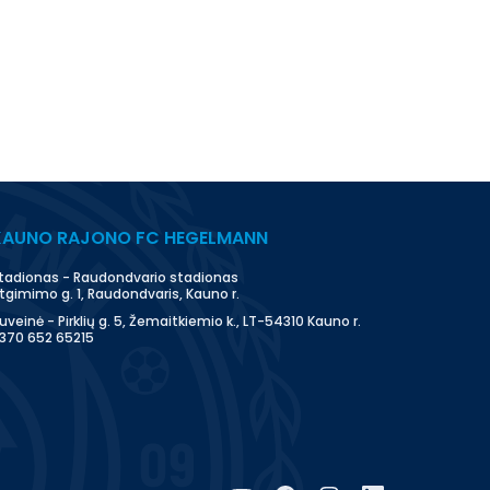
KAUNO RAJONO FC HEGELMANN
tadionas - Raudondvario stadionas
tgimimo g. 1, Raudondvaris, Kauno r.
uveinė - Pirklių g. 5, Žemaitkiemio k., LT-54310 Kauno r.
370 652 65215