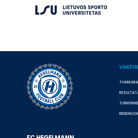
VARŽY
TVARKARA
REZULTAT
TURNYRINĖ
BENDRUO
FC HEGELMANN