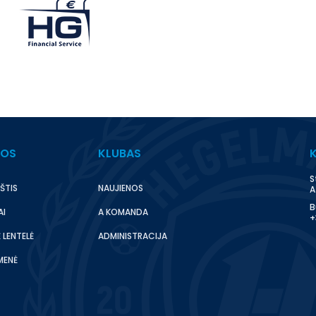
BOS
KLUBAS
S
ŠTIS
NAUJIENOS
A
B
AI
A KOMANDA
+
 LENTELĖ
ADMINISTRACIJA
MENĖ