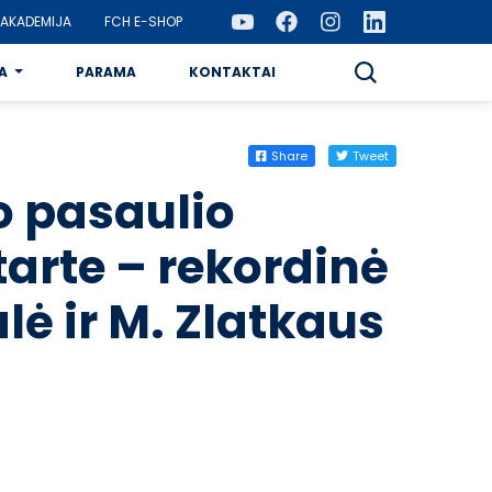
AKADEMIJA
FCH E-SHOP
A
PARAMA
KONTAKTAI
Share
Tweet
o pasaulio
arte – rekordinė
lė ir M. Zlatkaus