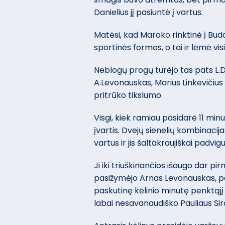
Danielius jį pasiuntė į vartus.
Matėsi, kad Maroko rinktinė į Bu
sportinės formos, o tai ir lėmė v
Neblogų progų turėjo tas pats L.D
A.Levonauskas, Marius Linkevičius
pritrūko tikslumo.
Visgi, kiek ramiau pasidarė 11 mi
įvartis. Dvejų sienelių kombinaci
vartus ir jis šaltakraujiškai padvi
Ji iki triuškinančios išaugo dar pir
pasižymėjo Arnas Levonauskas, po 
paskutinę kėlinio minutę penktąjį
labai nesavanaudiško Pauliaus Si