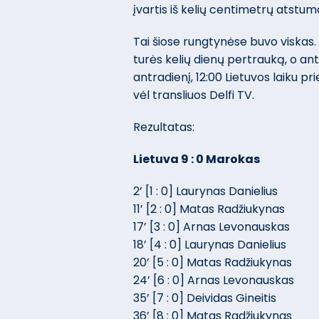
įvartis iš kelių centimetrų atstum
Tai šiose rungtynėse buvo viskas.
turės kelių dienų pertrauką, o an
antradienį, 12:00 Lietuvos laiku pr
vėl transliuos Delfi TV.
Rezultatas:
Lietuva 9 : 0 Marokas
2’ [1 : 0] Laurynas Danielius
11’ [2 : 0] Matas Radžiukynas
17’ [3 : 0] Arnas Levonauskas
18’ [4 : 0] Laurynas Danielius
20’ [5 : 0] Matas Radžiukynas
24’ [6 : 0] Arnas Levonauskas
35’ [7 : 0] Deividas Gineitis
36’ [8 : 0] Matas Radžiukynas