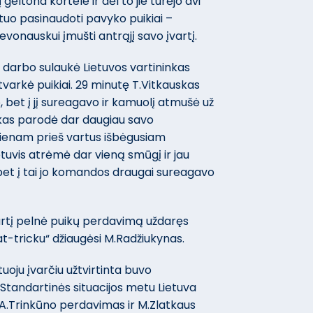
geltona kortele ir dėl to jie turėjo dvi
 tuo pasinaudoti pavyko puikiai –
vonauskui įmušti antrąjį savo įvartį.
ek darbo sulaukė Lietuvos vartininkas
sitvarkė puikiai. 29 minutę T.Vitkauskas
 bet į jį sureagavo ir kamuolį atmušė už
skas parodė dar daugiau savo
ienam prieš vartus išbėgusiam
ietuvis atrėmė dar vieną smūgį ir jau
bet į tai jo komandos draugai sureagavo
vartį pelnė puikų perdavimą uždaręs
at-tricku“ džiaugėsi M.Radžiukynas.
uoju įvarčiu užtvirtinta buvo
Standartinės situacijos metu Lietuva
.Trinkūno perdavimas ir M.Zlatkaus