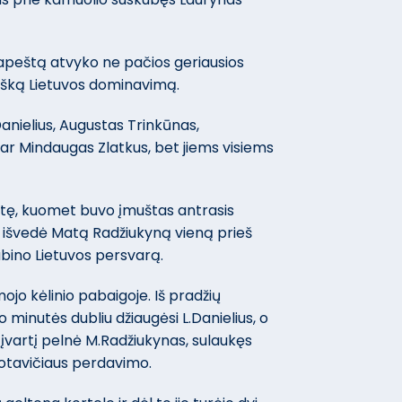
dapeštą atvyko ne pačios geriausios
isišką Lietuvos dominavimą.
anielius, Augustas Trinkūnas,
 ar Mindaugas Zlatkus, bet jiems visiems
nutę, kuomet buvo įmuštas antrasis
ja išvedė Matą Radžiukyną vieną prieš
gubino Lietuvos persvarą.
mojo kėlinio pabaigoje. Iš pradžių
minutės dubliu džiaugėsi L.Danielius, o
 įvartį pelnė M.Radžiukynas, sulaukęs
rotavičiaus perdavimo.