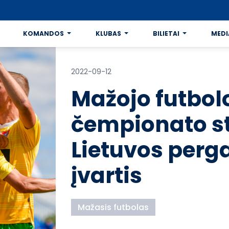
KOMANDOS
KLUBAS
BILIETAI
MEDI
2022-09-12
Mažojo futbol
čempionato st
Lietuvos perga
įvartis
Mažasis futbolas