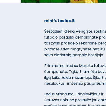
minifutbolas.lt
Šeštadienį dieną Vengrijos sosti
futbolo pasaulio čempionate pradė
tas žygis prasidėjo rekordine perga
pirmose savo rungtynėse net 9:0 s
savo didžiausią pergalę istorijoje.
Priminsime, kad su Maroku lietuvia
čempionate. Tąkart laimėta buvo 
ilgą laiką žaidė mažumoje. Šįkart
nesulaukus rimtesnio pasipriešini
Ledus Mindaugo Grigalevičiaus ir 
Lietuvos rinktinė pralaužė jau a
smūgis buvo atremtas, bet pirma