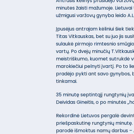
Antrasis kėlinys prasidėjo varžovų 
minutes žaisti mažumoje. Lietuvai
užmigusi varžovų gynyba leido A.Le
Įpusėjus antrajam kėliniui šiek ti
Titas Vitkauskas, bet su juo jis su
sulaukė pirmojo rimtesnio smūgio,
vartų. Po dvejų minučių T.Vitkau
meistriškumo, kuomet sutrukdė v
marokiečiui pelnyti įvartį. Po to l
pradėjo pykti ant savo gynybos, 
tinkamai.
35 minutę septintąjį rungtynių į
Deividas Gineitis, o po minutės „h
Rekordinė Lietuvos pergalė devint
priešpaskutinę rungtynių minutę. 
parodė išmoktus namų darbus – A