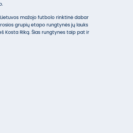
o.
 Lietuvos mažojo futbolo rinktinė dabar
trosios grupių etapo rungtynės jų lauks
ieš Kosta Riką. Šias rungtynes taip pat ir