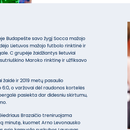
nėje Budapešte savo žygį Socca mažojo
jo Lietuvos mažojo futbolo rinktinė ir
le. C grupėje žaidžiantys lietuviai
utriuškino Maroko rinktinę ir užfiksavo
i žaidė ir 2019 metų pasaulio
6:0, o varžovai dėl raudonos kortelės
 pergalė pasiekta dar didesniu skirtumu,
mo.
Giedriaus Brazaičio treniruojama
ntrą minutę, kuomet Arno Levonausko
s prie kamuolio suskubęs Laurynas