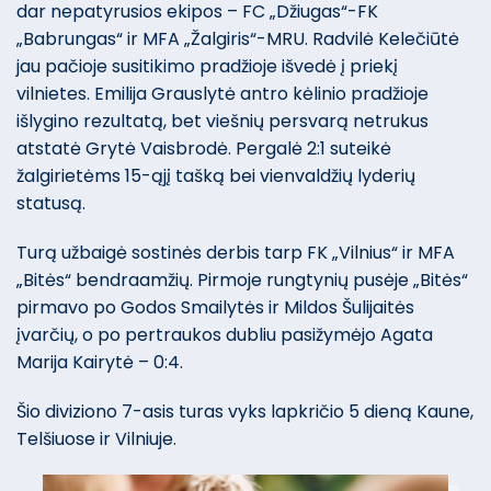
dar nepatyrusios ekipos – FC „Džiugas“-FK
„Babrungas“ ir MFA „Žalgiris“-MRU. Radvilė Kelečiūtė
jau pačioje susitikimo pradžioje išvedė į priekį
vilnietes. Emilija Grauslytė antro kėlinio pradžioje
išlygino rezultatą, bet viešnių persvarą netrukus
atstatė Grytė Vaisbrodė. Pergalė 2:1 suteikė
žalgirietėms 15-ąjį tašką bei vienvaldžių lyderių
statusą.
Turą užbaigė sostinės derbis tarp FK „Vilnius“ ir MFA
„Bitės“ bendraamžių. Pirmoje rungtynių pusėje „Bitės“
pirmavo po Godos Smailytės ir Mildos Šulijaitės
įvarčių, o po pertraukos dubliu pasižymėjo Agata
Marija Kairytė – 0:4.
Šio diviziono 7-asis turas vyks lapkričio 5 dieną Kaune,
Telšiuose ir Vilniuje.