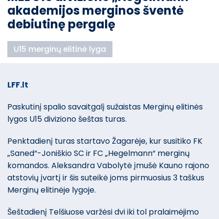
akademijos merginos šventė
debiutinę pergalę
U15 merginų elitinė lyga
LFF.lt
Paskutinį spalio savaitgalį sužaistas Merginų elitinės
lygos U15 diviziono šeštas turas.
Penktadienį turas startavo Žagarėje, kur susitiko FK
„Saned“-Joniškio SC ir FC „Hegelmann“ merginų
komandos. Aleksandra Vabolytė įmušė Kauno rajono
atstovių įvartį ir šis suteikė joms pirmuosius 3 taškus
Merginų elitinėje lygoje.
Šeštadienį Telšiuose varžėsi dvi iki tol pralaimėjimo