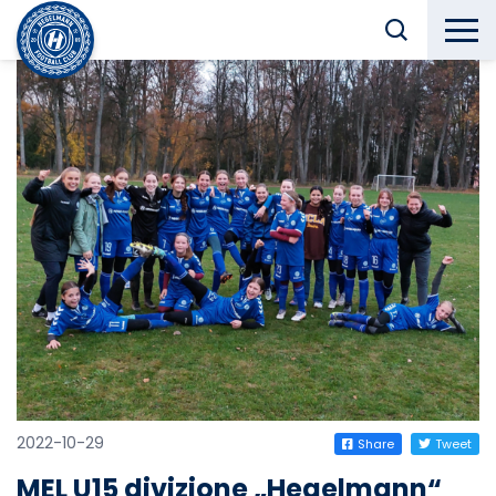
2022-10-29
Share
Tweet
MEL U15 divizione „Hegelmann“