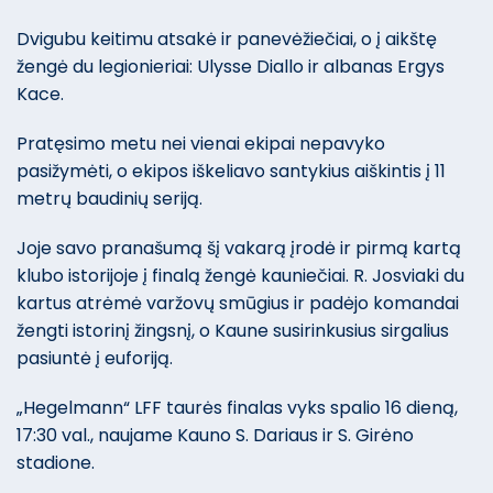
Dvigubu keitimu atsakė ir panevėžiečiai, o į aikštę
žengė du legionieriai: Ulysse Diallo ir albanas Ergys
Kace.
Pratęsimo metu nei vienai ekipai nepavyko
pasižymėti, o ekipos iškeliavo santykius aiškintis į 11
metrų baudinių seriją.
Joje savo pranašumą šį vakarą įrodė ir pirmą kartą
klubo istorijoje į finalą žengė kauniečiai. R. Josviaki du
kartus atrėmė varžovų smūgius ir padėjo komandai
žengti istorinį žingsnį, o Kaune susirinkusius sirgalius
pasiuntė į euforiją.
„Hegelmann“ LFF taurės finalas vyks spalio 16 dieną,
17:30 val., naujame Kauno S. Dariaus ir S. Girėno
stadione.