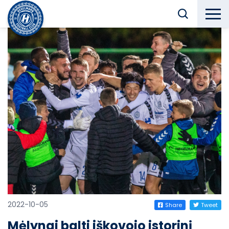
2022-10-05
Share
Tweet
Mėlynai balti iškovojo istorinį