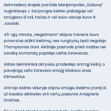
Sekmadienį dvejais įvarčiais Marijampolės „Sūduvą“
nuginklavęs J. Sarpongas kėlinio pabaigoje vėl
smūgiavo iš toli, tačiau ir vėl savo vietoje buvo R.
Josviaki.
45-ąją minutę „Hegelmann“ ekipos treneris buvo
priverstas atlikti keitimą, nes rungtynių tęsti negalėjo
Thompsonas Gavi. Aikštėje pasirodė prieš mažiau nei
savaitę komandą papildęs Leifas Estevezas.
Aištės šeimininkai aktyviau pradedėjo antrąjį kėlinį, o
pavojingą Leifo Estevezo smūgį blokavo Linas
Klimavičius.
Antrojo kėlinio viduryje stipriu smūgiu žaidimo įrankį iš
už baudos aikštelės virš vartų pasiuntė Ariagneris
Smithas.