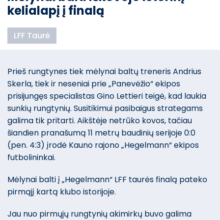
kelialapį į finalą
LFF Taurė
Prieš rungtynes tiek mėlynai baltų treneris Andrius
Skerla, tiek ir neseniai prie „Panevėžio“ ekipos
prisijungęs specialistas Gino Lettieri teigė, kad laukia
sunkių rungtynių. Susitikimui pasibaigus strategams
galima tik pritarti. Aikštėje netrūko kovos, tačiau
šiandien pranašumą 11 metrų baudinių serijoje 0:0
(pen. 4:3) įrodė Kauno rajono „Hegelmann“ ekipos
futbolininkai.
Mėlynai balti į „Hegelmann“ LFF taurės finalą pateko
pirmąjį kartą klubo istorijoje.
Jau nuo pirmųjų rungtynių akimirkų buvo galima