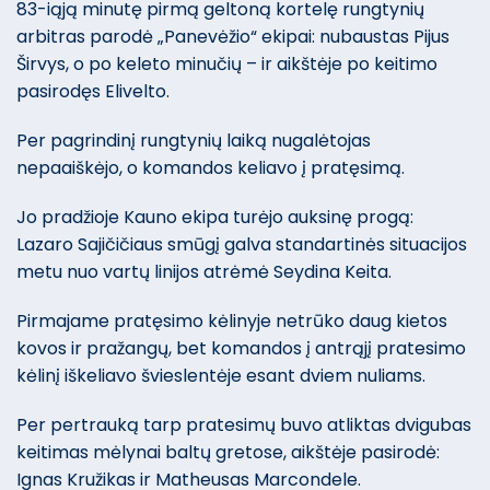
83-iąją minutę pirmą geltoną kortelę rungtynių
arbitras parodė „Panevėžio“ ekipai: nubaustas Pijus
Širvys, o po keleto minučių – ir aikštėje po keitimo
pasirodęs Elivelto.
Per pagrindinį rungtynių laiką nugalėtojas
nepaaiškėjo, o komandos keliavo į pratęsimą.
Jo pradžioje Kauno ekipa turėjo auksinę progą:
Lazaro Sajičičiaus smūgį galva standartinės situacijos
metu nuo vartų linijos atrėmė Seydina Keita.
Pirmajame pratęsimo kėlinyje netrūko daug kietos
kovos ir pražangų, bet komandos į antrąjį pratesimo
kėlinį iškeliavo švieslentėje esant dviem nuliams.
Per pertrauką tarp pratesimų buvo atliktas dvigubas
keitimas mėlynai baltų gretose, aikštėje pasirodė:
Ignas Kružikas ir Matheusas Marcondele.