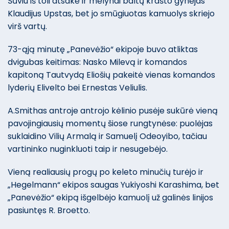
Šūviu iš toli atsakė ir mėlynai baltų krašto gynėjas
Klaudijus Upstas, bet jo smūgiuotas kamuolys skriejo
virš vartų.
73-ąją minutę „Panevėžio“ ekipoje buvo atliktas
dvigubas keitimas: Nasko Milevą ir komandos
kapitoną Tautvydą Eliošių pakeitė vienas komandos
lyderių Elivelto bei Ernestas Veliulis.
A.Smithas antroje antrojo kėlinio pusėje sukūrė vieną
pavojingiausių momentų šiose rungtynėse: puolėjas
suklaidino Vilių Armalą ir Samuelį Odeoyibo, tačiau
vartininko nuginkluoti taip ir nesugebėjo.
Vieną realiausių progų po keleto minučių turėjo ir
„Hegelmann“ ekipos saugas Yukiyoshi Karashima, bet
„Panevėžio“ ekipą išgelbėjo kamuolį už galinės linijos
pasiuntęs R. Broetto.