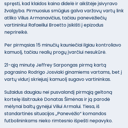
spręsti, kad klaidos kaina didelė ir aikštėje įsivyravo
žvalgyba. Pirmuosius smūgius galva varžovų vartų link
atliko Vilius Armanavičius, tačiau panevėžiečių
vartininkui Rafaeiliui Broetto įsikišti į epizodus
neprireikė.
Per pirmąsias 15 minučių kauniečiai ilgiau kontroliavo
kamuolį, tačiau realių progų įvarčiui nesukūrė.
21-ąją minutę Jeffrey Sarpongas pirmą kartą
pagrasino Rodrigo Josviaki ginamiems vartams, bet į
vartų vidurį skriejusį kamuolį sugavo vartininkas.
Sužaidus daugiau nei pusvalandį pirmąją geltoną
kortelę išsitraukė Donatas Šimėnas ir ją parodė
mėlynai baltų gynėjui Viliui Armalui. Tiesa, iš
standartinės situacijos „Panevėžio“ komandos
futbolininkams nieko rimtesnio išpešti nepavyko.