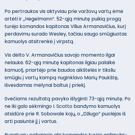
Po pertraukos vis aktyviau prie varžovų vartų ėmė
artėti ir „Hegelmann“. 52-ąją minutę puikią progą
turėjo komandos kapitonas Vilius Armanavičius, kurį
perdavimu surado Wesley, tačiau saugo smūgiuotas
kamuolys atsitrenkė į virpstą.
Vis dėlto V. Armanavičius savojo momento ilgai
nelaukė. 62-ąją minutę kapitonas ilgiau palaikė
kamuolį, priartėjo prie baudos aikštelės ir tiksliu
smūgiu į vartų kampą nuginklavo Marių Paukštę,
išvesdamas mėlynai baltus į priekį.
Svečiams rezultatą pavyko išlyginti 73-ąją minutę. Po
ne iki galo sėkmingo I. Scotto bandymo kamuolys
atsidūrė prie R. Sobowale kojų, o „Džiugo“ puolėjas iš
arti pasiuntė jį į vartus.
Rungtynių pabaigoje abi komandos turėjo galimybių