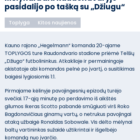
pasidalijo po tašką su „Džiugu“
Toplyga
Kitos naujienos
Kauno rajono „Hegelmann“ komanda 20-ajame
TOPLYGOS ture Raudondvario stadione priėmė Telšių
„Džiugo“ futbolininkus. Atkaklioje ir permainingoje
akistatoje abi komandos pelnė po įvartį, o susitikimas
baigėsi lygiosiomis 1:1.
Pirmajame kėlinyje pavojingesnių epizodų turėjo
svečiai. 17-ąją minutę po perdavimo iš aikštės
gilumos Ikeras Scotto pabandė smūgiuoti virš Roko
Bagdonavičiaus ginamų vartų, o netrukus pavojingai
ataką užbaigė Ronaldas Sobowale. Vis dėlto mėlynai
baltų vartininkas sužaidė užtikrintai ir išgelbėjo
komandą nuo įvarčio.