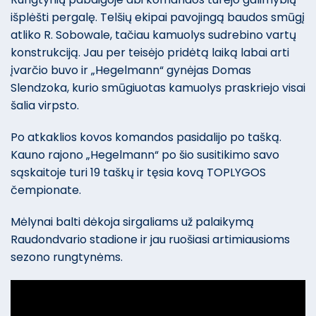
išplėšti pergalę. Telšių ekipai pavojingą baudos smūgį
atliko R. Sobowale, tačiau kamuolys sudrebino vartų
konstrukciją. Jau per teisėjo pridėtą laiką labai arti
įvarčio buvo ir „Hegelmann“ gynėjas Domas
Slendzoka, kurio smūgiuotas kamuolys praskriejo visai
šalia virpsto.
Po atkaklios kovos komandos pasidalijo po tašką.
Kauno rajono „Hegelmann“ po šio susitikimo savo
sąskaitoje turi 19 taškų ir tęsia kovą TOPLYGOS
čempionate.
Mėlynai balti dėkoja sirgaliams už palaikymą
Raudondvario stadione ir jau ruošiasi artimiausioms
sezono rungtynėms.