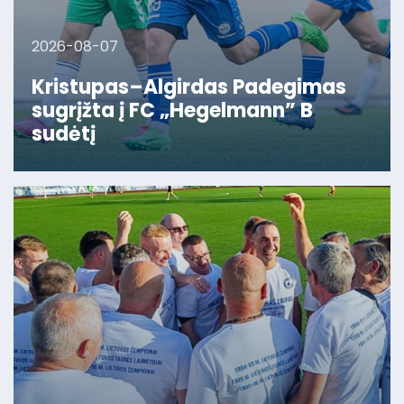
2026-08-07
Kristupas–Algirdas Padegimas
sugrįžta į FC „Hegelmann” B
sudėtį