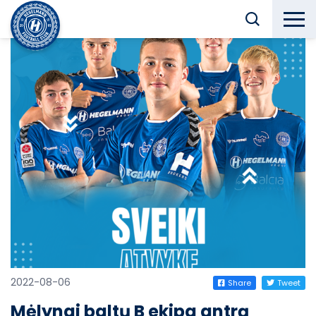
2022-08-06
Share
Tweet
Mėlynai baltų B ekipa antrą