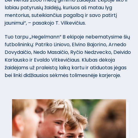
labiau patyrusių žaidėjų, kuriuos aš matau lyg
mentorius, suteikiančius pagalbą ir savo patirtį
jaunimui“, – pasakojo T. Vilkevičius.
Tuo tarpu „Hegelmann“ B ekipoje nebematysime šių
futbolininkų: Patriko Liniovo, Elvino Bajorino, Arnedo
Dovydaičio, Nedo Masaičio, Ryčio Nedzvecko, Deivido
Karlausko ir Evaldo Vitkevičiaus. Klubas dėkoja
žaidėjams už praleistą laiką kartu ir atiduotas jėgas
bei linki didžiausios sėkmės tolimesnėje karjeroje.