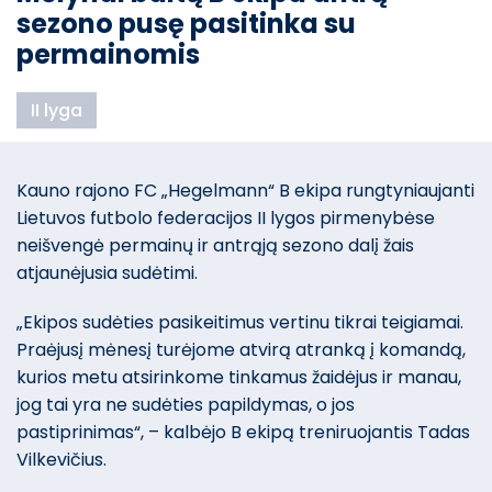
sezono pusę pasitinka su
permainomis
II lyga
Kauno rajono FC „Hegelmann“ B ekipa rungtyniaujanti
Lietuvos futbolo federacijos II lygos pirmenybėse
neišvengė permainų ir antrąją sezono dalį žais
atjaunėjusia sudėtimi.
„Ekipos sudėties pasikeitimus vertinu tikrai teigiamai.
Praėjusį mėnesį turėjome atvirą atranką į komandą,
kurios metu atsirinkome tinkamus žaidėjus ir manau,
jog tai yra ne sudėties papildymas, o jos
pastiprinimas“, – kalbėjo B ekipą treniruojantis Tadas
Vilkevičius.