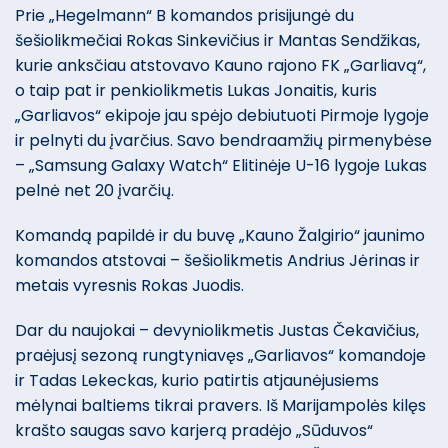
Prie „Hegelmann“ B komandos prisijungė du
šešiolikmečiai Rokas Sinkevičius ir Mantas Sendžikas,
kurie anksčiau atstovavo Kauno rajono FK „Garliavą“,
o taip pat ir penkiolikmetis Lukas Jonaitis, kuris
„Garliavos“ ekipoje jau spėjo debiutuoti Pirmoje lygoje
ir pelnyti du įvarčius. Savo bendraamžių pirmenybėse
– „Samsung Galaxy Watch“ Elitinėje U-16 lygoje Lukas
pelnė net 20 įvarčių.
Komandą papildė ir du buvę „Kauno Žalgirio“ jaunimo
komandos atstovai – šešiolikmetis Andrius Jėrinas ir
metais vyresnis Rokas Juodis.
Dar du naujokai – devyniolikmetis Justas Čekavičius,
praėjusį sezoną rungtyniavęs „Garliavos“ komandoje
ir Tadas Lekeckas, kurio patirtis atjaunėjusiems
mėlynai baltiems tikrai pravers. Iš Marijampolės kilęs
krašto saugas savo karjerą pradėjo „Sūduvos“