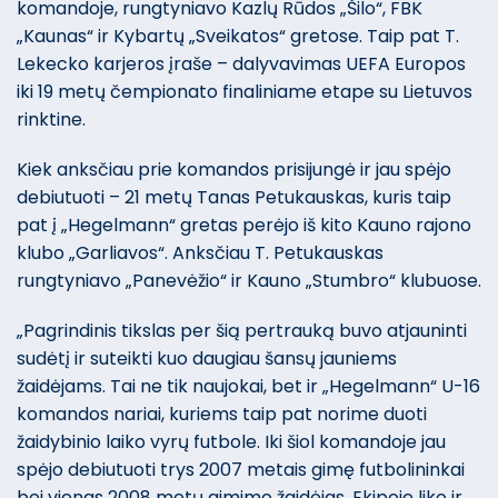
komandoje, rungtyniavo Kazlų Rūdos „Šilo“, FBK
„Kaunas“ ir Kybartų „Sveikatos“ gretose. Taip pat T.
Lekecko karjeros įraše – dalyvavimas UEFA Europos
iki 19 metų čempionato finaliniame etape su Lietuvos
rinktine.
Kiek anksčiau prie komandos prisijungė ir jau spėjo
debiutuoti – 21 metų Tanas Petukauskas, kuris taip
pat į „Hegelmann“ gretas perėjo iš kito Kauno rajono
klubo „Garliavos“. Anksčiau T. Petukauskas
rungtyniavo „Panevėžio“ ir Kauno „Stumbro“ klubuose.
„Pagrindinis tikslas per šią pertrauką buvo atjauninti
sudėtį ir suteikti kuo daugiau šansų jauniems
žaidėjams. Tai ne tik naujokai, bet ir „Hegelmann“ U-16
komandos nariai, kuriems taip pat norime duoti
žaidybinio laiko vyrų futbole. Iki šiol komandoje jau
spėjo debiutuoti trys 2007 metais gimę futbolininkai
bei vienas 2008 metų gimimo žaidėjas. Ekipoje liko ir