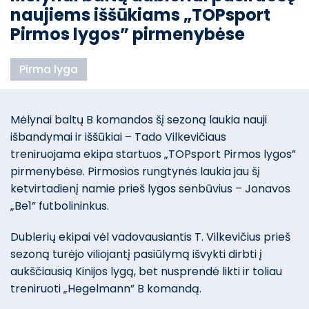
naujiems iššūkiams „TOPsport
Pirmos lygos” pirmenybėse
Pirma lyga
Mėlynai baltų B komandos šį sezoną laukia nauji
išbandymai ir iššūkiai – Tado Vilkevičiaus
treniruojama ekipa startuos „TOPsport Pirmos lygos”
pirmenybėse. Pirmosios rungtynės laukia jau šį
ketvirtadienį namie prieš lygos senbūvius – Jonavos
„Be1” futbolininkus.
Dublerių ekipai vėl vadovausiantis T. Vilkevičius prieš
sezoną turėjo viliojantį pasiūlymą išvykti dirbti į
aukščiausią Kinijos lygą, bet nusprendė likti ir toliau
treniruoti „Hegelmann” B komandą.