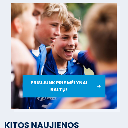
PRISIJUNK PRIE MĖLYNAI
BALTŲ!
2026-08-04
Raudondvaryje pagerbta
KITOS NAUJIENOS
legendinė Kauno „Inkaro-Grifo“
2026-07-30