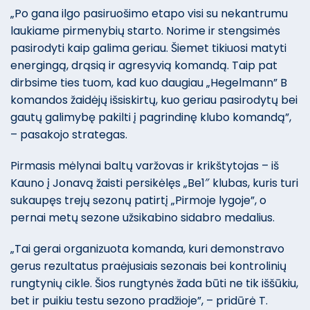
„Po gana ilgo pasiruošimo etapo visi su nekantrumu
laukiame pirmenybių starto. Norime ir stengsimės
pasirodyti kaip galima geriau. Šiemet tikiuosi matyti
energingą, drąsią ir agresyvią komandą. Taip pat
dirbsime ties tuom, kad kuo daugiau „Hegelmann” B
komandos žaidėjų išsiskirtų, kuo geriau pasirodytų bei
gautų galimybę pakilti į pagrindinę klubo komandą”,
– pasakojo strategas.
Pirmasis mėlynai baltų varžovas ir krikštytojas – iš
Kauno į Jonavą žaisti persikėlęs „Be1″ klubas, kuris turi
sukaupęs trejų sezonų patirtį „Pirmoje lygoje”, o
pernai metų sezone užsikabino sidabro medalius.
„Tai gerai organizuota komanda, kuri demonstravo
gerus rezultatus praėjusiais sezonais bei kontrolinių
rungtynių cikle. Šios rungtynės žada būti ne tik iššūkiu,
bet ir puikiu testu sezono pradžioje”, – pridūrė T.