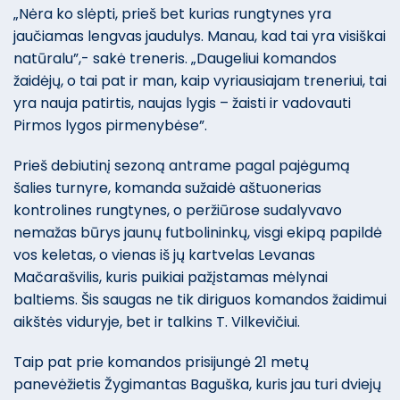
„Nėra ko slėpti, prieš bet kurias rungtynes yra
jaučiamas lengvas jaudulys. Manau, kad tai yra visiškai
natūralu”,- sakė treneris. „Daugeliui komandos
žaidėjų, o tai pat ir man, kaip vyriausiajam treneriui, tai
yra nauja patirtis, naujas lygis – žaisti ir vadovauti
Pirmos lygos pirmenybėse”.
Prieš debiutinį sezoną antrame pagal pajėgumą
šalies turnyre, komanda sužaidė aštuonerias
kontrolines rungtynes, o peržiūrose sudalyvavo
nemažas būrys jaunų futbolininkų, visgi ekipą papildė
vos keletas, o vienas iš jų kartvelas Levanas
Mačarašvilis, kuris puikiai pažįstamas mėlynai
baltiems. Šis saugas ne tik diriguos komandos žaidimui
aikštės viduryje, bet ir talkins T. Vilkevičiui.
Taip pat prie komandos prisijungė 21 metų
panevėžietis Žygimantas Baguška, kuris jau turi dviejų