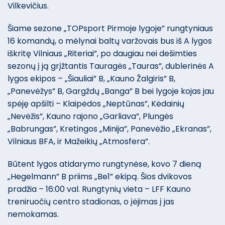
Vilkevičius.
Šiame sezone „TOPsport Pirmoje lygoje” rungtyniaus
16 komandų, o mėlynai baltų varžovais bus iš A lygos
iškritę Vilniaus „Riteriai”, po daugiau nei dešimties
sezonų į ją grįžtantis Tauragės „Tauras”, dublerinės A
lygos ekipos – „Šiauliai” B, „Kauno Žalgiris” B,
„Panevėžys” B, Gargždų „Banga” B bei lygoje kojas jau
spėję apšilti – Klaipėdos „Neptūnas”, Kėdainių
„Nevėžis”, Kauno rajono „Garliava”, Plungės
„Babrungas”, Kretingos „Minija”, Panevėžio „Ekranas”,
Vilniaus BFA, ir Mažeikių „Atmosfera”.
Būtent lygos atidarymo rungtynėse, kovo 7 dieną
„Hegelmann” B priims „Be1” ekipą. Šios dvikovos
pradžia – 16:00 val. Rungtynių vieta – LFF Kauno
treniruočių centro stadionas, o įėjimas į jas
nemokamas.