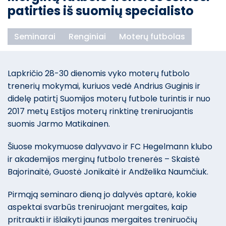
patirties iš suomių specialisto
Seminarai
Renginiai
Moterų futbolas
Lapkričio 28-30 dienomis vyko moterų futbolo
trenerių mokymai, kuriuos vedė Andrius Guginis ir
didelę patirtį Suomijos moterų futbole turintis ir nuo
2017 metų Estijos moterų rinktinę treniruojantis
suomis Jarmo Matikainen.
Šiuose mokymuose dalyvavo ir FC Hegelmann klubo
ir akademijos merginų futbolo trenerės – Skaistė
Bajorinaitė, Guostė Jonikaitė ir Andželika Naumčiuk.
Pirmąją seminaro dieną jo dalyvės aptarė, kokie
aspektai svarbūs treniruojant mergaites, kaip
pritraukti ir išlaikyti jaunas mergaites treniruočių