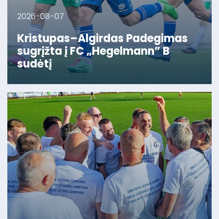
2026-08-07
Kristupas–Algirdas Padegimas
sugrįžta į FC „Hegelmann” B
sudėtį