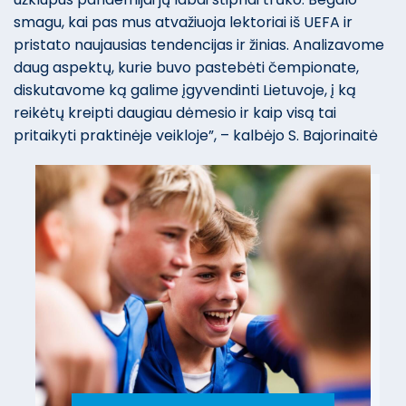
smagu, kai pas mus atvažiuoja lektoriai iš UEFA ir
pristato naujausias tendencijas ir žinias. Analizavome
daug aspektų, kurie buvo pastebėti čempionate,
diskutavome ką galime įgyvendinti Lietuvoje, į ką
reikėtų kreipti daugiau dėmesio ir kaip visą tai
pritaikyti praktinėje veikloje”, – kalbėjo S. Bajorinaitė