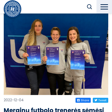
2022-12-04
Share
Tweet
Merginų futbolo trenerės sėmėsi