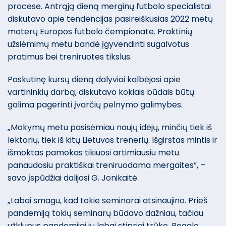
procese. Antrąją dieną merginų futbolo specialistai
diskutavo apie tendencijas pasireiškusias 2022 metų
moterų Europos futbolo čempionate. Praktinių
užsiėmimų metu bandė įgyvendinti sugalvotus
pratimus bei treniruotes tikslus.
Paskutinę kursų dieną dalyviai kalbėjosi apie
vartininkių darbą, diskutavo kokiais būdais būtų
galima pagerinti įvarčių pelnymo galimybes.
„Mokymų metu pasisėmiau naujų idėjų, minčių tiek iš
lektorių, tiek iš kitų Lietuvos trenerių. Išgirstas mintis ir
išmoktas pamokas tikiuosi artimiausiu metu
panaudosiu praktiškai treniruodama mergaites”, –
savo įspūdžiai dalijosi G. Jonikaitė.
„Labai smagu, kad tokie seminarai atsinaujino. Prieš
pandemiją tokių seminarų būdavo dažniau, tačiau
užklupus pandemijai jų labai stipriai trūko. Begalo