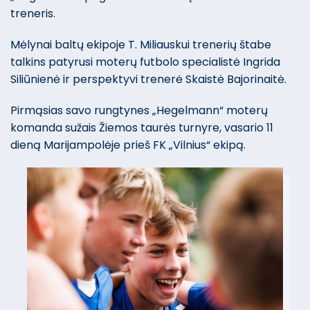
treneris.
Mėlynai baltų ekipoje T. Miliauskui trenerių štabe
talkins patyrusi moterų futbolo specialistė Ingrida
Siliūnienė ir perspektyvi trenerė Skaistė Bajorinaitė.
Pirmąsias savo rungtynes „Hegelmann“ moterų
komanda sužais Žiemos taurės turnyre, vasario 11
dieną Marijampolėje prieš FK „Vilnius“ ekipą.