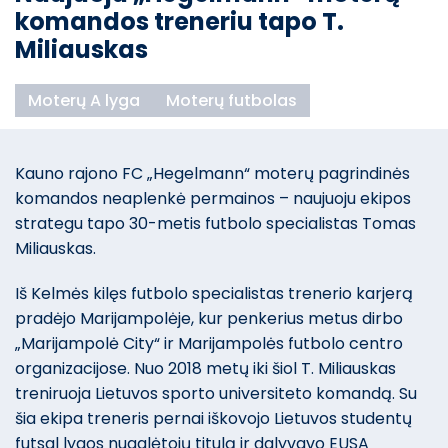
komandos treneriu tapo T.
Miliauskas
Moterų A lyga
Moterų futbolas
Kauno rajono FC „Hegelmann“ moterų pagrindinės
komandos neaplenkė permainos – naujuoju ekipos
strategu tapo 30-metis futbolo specialistas Tomas
Miliauskas.
Iš Kelmės kilęs futbolo specialistas trenerio karjerą
pradėjo Marijampolėje, kur penkerius metus dirbo
„Marijampolė City“ ir Marijampolės futbolo centro
organizacijose. Nuo 2018 metų iki šiol T. Miliauskas
treniruoja Lietuvos sporto universiteto komandą. Su
šia ekipa treneris pernai iškovojo Lietuvos studentų
futsal lygos nugalėtojų titulą ir dalyvavo EUSA