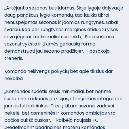
„Artėjantis sezonas bus įdomus. Šioje lygoje dalyvauja
daug panašaus lygio komandų, tad laukia tikrai
nenuspėjamas sezonas ir įdomios rungtynės. Labai
svarbu, kad per rungtynes merginos atiduotu visas
savo jėgas ir maksimaliai nusiteiktų. Pasiruošimas
sezonui vyksta ir tikimės geriausią formą
demonstruoti jau sezono pradžioje“, – pasakojo
treneris.
Komanda neišvengs pokyčių bet apie tikslus dar
nekalba.
„Komandos sudėtis keisis minimaliai, bet norime
sustiprinti kai kurias pozicijas, stengsimės integruoti ir
jaunas futbolininkes. Tikslų kitam sezonui vadovai
nekėlė, bet asmeninės ir komandos ambicijos yra
pačios aukščiausios“, – kalbėjo naujasis FC
„Hegelmann“ pagrindinės moterų komandos