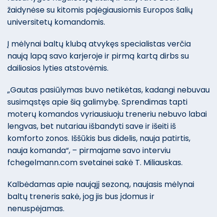
žaidynėse su kitomis pajėgiausiomis Europos šalių
universitetų komandomis.
Į mėlynai baltų klubą atvykęs specialistas verčia
naują lapą savo karjeroje ir pirmą kartą dirbs su
dailiosios lyties atstovėmis.
„Gautas pasiūlymas buvo netikėtas, kadangi nebuvau
susimąstęs apie šią galimybę. Sprendimas tapti
moterų komandos vyriausiuoju treneriu nebuvo labai
lengvas, bet nutariau išbandyti save ir išeiti iš
komforto zonos. Iššūkis bus didelis, nauja patirtis,
nauja komanda“, – pirmajame savo interviu
fchegelmann.com svetainei sakė T. Miliauskas.
Kalbėdamas apie naująjį sezoną, naujasis mėlynai
baltų treneris sakė, jog jis bus įdomus ir
nenuspėjamas.