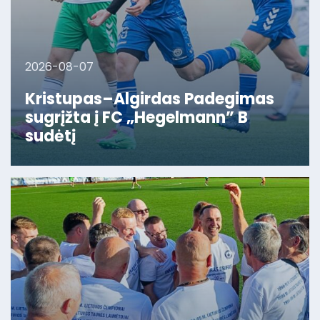
2026-08-07
Kristupas–Algirdas Padegimas
sugrįžta į FC „Hegelmann” B
sudėtį