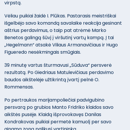
virpstą.
Vėliau puikiai žaidė I. Plūkas. Pastarasis meistriškai
išgelbėjo savo komandą savalaike reakcija gesinant
aštrius perdavimus, o taip pat atrėmė Marko
Benetos galingą šūvį į viršutinį vartų kampą. Į tai
„Hegelmann“ atsakė Viliaus Armanavičiaus ir Hugo
Figueredo nesėkmingais smūgiais.
39 minutę vartus šturmavusi „Sūduva“ persverė
rezultatą. Po Giedriaus Matulevičiaus perdavimo
baudos aikštelėje užtikrintą įvartį pelnė O.
Rommensas.
Po pertraukos marijampoliečiai padvigubino
persvarą po grubios Manto Fridriko klaidos savo
aikštės pusėje. Klaidą išprovokavęs Danilas
Kondrakovas puikiai permetė kamuolį per savo
ginamą zoną palikusį vartininką.