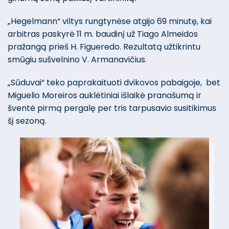
„Hegelmann“ viltys rungtynėse atgijo 69 minutę, kai
arbitras paskyrė 11 m. baudinį už Tiago Almeidos
pražangą prieš H. Figueredo. Rezultatą užtikrintu
smūgiu sušvelnino V. Armanavičius.
„Sūduvai“ teko paprakaituoti dvikovos pabaigoje, bet
Miguelio Moreiros auklėtiniai išlaikė pranašumą ir
šventė pirmą pergalę per tris tarpusavio susitikimus
šį sezoną.