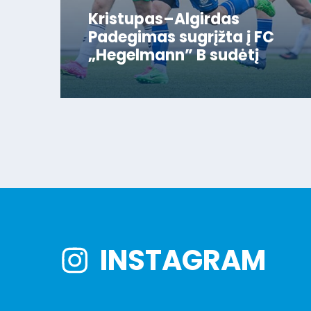
Kristupas–Algirdas
Padegimas sugrįžta į FC
„Hegelmann” B sudėtį
INSTAGRAM