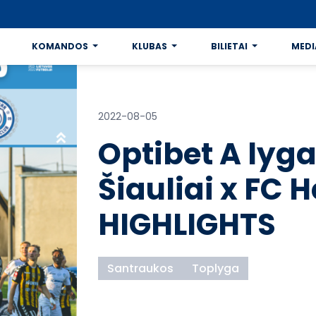
KOMANDOS
KLUBAS
BILIETAI
MEDI
2022-08-05
Optibet A lyga
Šiauliai x FC 
HIGHLIGHTS
Santraukos
Toplyga