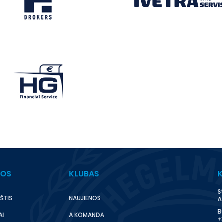
BOS
KLUBAS
S
ŠTIS
NAUJIENOS
A
B
AI
A KOMANDA
+