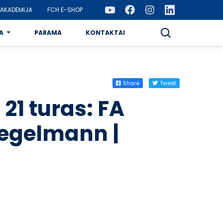
AKADEMIJA
FCH E-SHOP
A
PARAMA
KONTAKTAI
Share
Tweet
 21 turas: FA
Hegelmann |