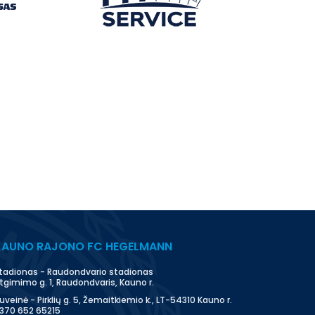
KAUNO RAJONO FC HEGELMANN
tadionas - Raudondvario stadionas
tgimimo g. 1, Raudondvaris, Kauno r.
uveinė - Pirklių g. 5, Žemaitkiemio k., LT-54310 Kauno r.
370 652 65215