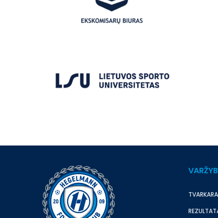
VARŽY
TVARKARA
REZULTAT