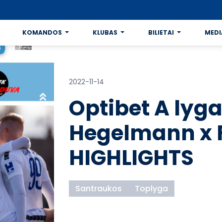
KOMANDOS
KLUBAS
BILIETAI
MEDI
2022-11-14
Optibet A lyga
Hegelmann x 
HIGHLIGHTS
Santraukos
Toplyga