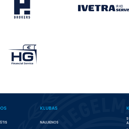
BOS
KLUBAS
S
ŠTIS
NAUJIENOS
A