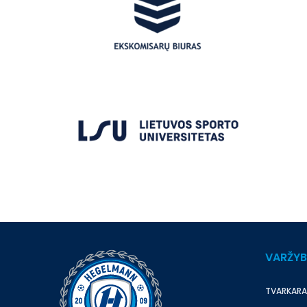
VARŽY
TVARKARA