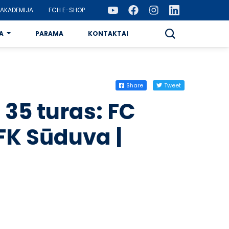
AKADEMIJA
FCH E-SHOP
A
PARAMA
KONTAKTAI
Share
Tweet
 35 turas: FC
FK Sūduva |