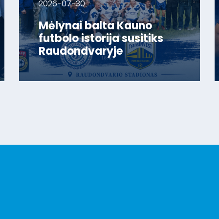
2026-07-30
Mėlynai balta Kauno
futbolo istorija susitiks
Raudondvaryje