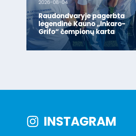
2026-08-04
Raudondvaryje pagerbta
legendinė Kauno „Inkaro-
Grifo“ čempionų karta
INSTAGRAM