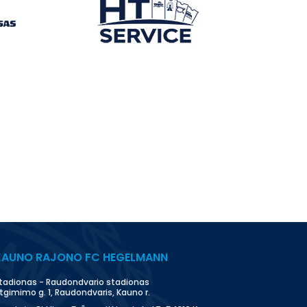
KAUNO RAJONO FC HEGELMANN
tadionas - Raudondvario stadionas
tgimimo g. 1, Raudondvaris, Kauno r.