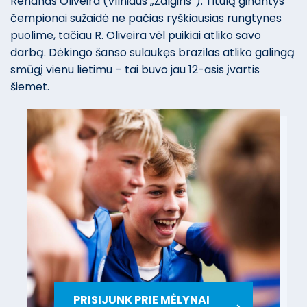
Renanas Oliveira (Vilniaus „Žalgiris“): Titulą ginantys
čempionai sužaidė ne pačias ryškiausias rungtynes
puolime, tačiau R. Oliveira vėl puikiai atliko savo
darbą. Dėkingo šanso sulaukęs brazilas atliko galingą
smūgį vienu lietimu – tai buvo jau 12-asis įvartis
šiemet.
PRISIJUNK PRIE MĖLYNAI