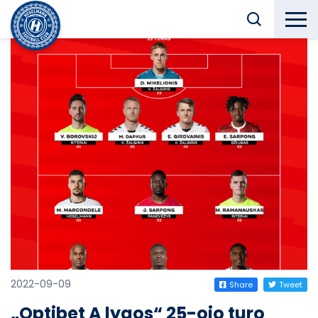
2022-09-09
Share
Tweet
„Optibet A lygos“ 25-ojo turo