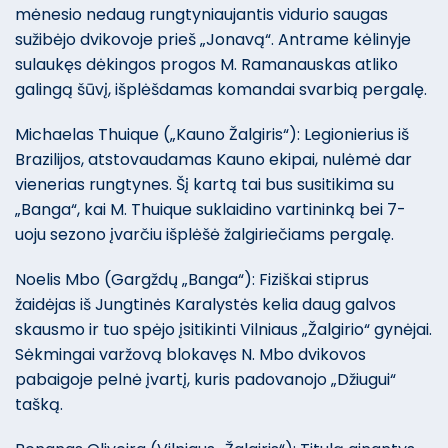
mėnesio nedaug rungtyniaujantis vidurio saugas
sužibėjo dvikovoje prieš „Jonavą“. Antrame kėlinyje
sulaukęs dėkingos progos M. Ramanauskas atliko
galingą šūvį, išplėšdamas komandai svarbią pergalę.
Michaelas Thuique („Kauno Žalgiris“): Legionierius iš
Brazilijos, atstovaudamas Kauno ekipai, nulėmė dar
vienerias rungtynes. Šį kartą tai bus susitikima su
„Banga“, kai M. Thuique suklaidino vartininką bei 7-
uoju sezono įvarčiu išplėšė žalgiriečiams pergalę.
Noelis Mbo (Gargždų „Banga“): Fiziškai stiprus
žaidėjas iš Jungtinės Karalystės kelia daug galvos
skausmo ir tuo spėjo įsitikinti Vilniaus „Žalgirio“ gynėjai.
Sėkmingai varžovą blokavęs N. Mbo dvikovos
pabaigoje pelnė įvartį, kuris padovanojo „Džiugui“
tašką.