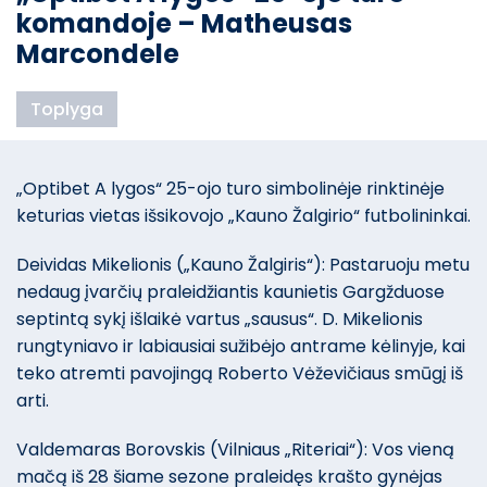
komandoje – Matheusas
Marcondele
Toplyga
„Optibet A lygos“ 25-ojo turo simbolinėje rinktinėje
keturias vietas išsikovojo „Kauno Žalgirio“ futbolininkai.
Deividas Mikelionis („Kauno Žalgiris“): Pastaruoju metu
nedaug įvarčių praleidžiantis kaunietis Gargžduose
septintą sykį išlaikė vartus „sausus“. D. Mikelionis
rungtyniavo ir labiausiai sužibėjo antrame kėlinyje, kai
teko atremti pavojingą Roberto Vėževičiaus smūgį iš
arti.
Valdemaras Borovskis (Vilniaus „Riteriai“): Vos vieną
mačą iš 28 šiame sezone praleidęs krašto gynėjas