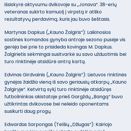
išsiskyrė aktyvumu dvikovoje su „Jonava“. 38-erių
veteranas sukirto kamuolį į virpstą ir atliko
rezultatyvų perdavimą, kuris jau buvo šeštasis.
Martynas Dapkus („Kauno Žalgiris“): Laikinosios
sostinės komandos gynyba antroje sezono pusėje vis
gerėja bei prie to prisideda kovingas M. Dapkus.
Žalgirietis sėkmingai susitvarkė su savo užduotimis bei
turo rinktinėje atsidūrė antrą kartą.
Edvinas Girdvainis („Kauno Žalgiris“): Lietuvos rinktinės
gynėjas žaidžia vieną iš savo geriausių atkarpų „Kauno
Žalgiryje“. Ketvirtą sykį turo rinktinėje atsidūręs
futbolininkas akistatoje prieš Gargždų „Bangą“ buvo
užtikrintas dvikovose bei neleido oponentams
susikurti daug progų.
Edwardas Sarpongas (Telšių „Džiugas“): Kairiojo