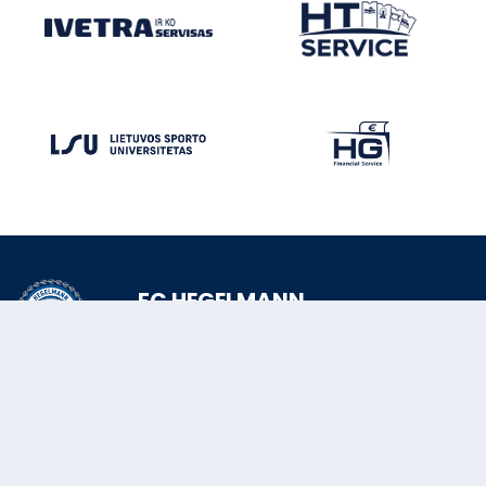
FC HEGELMANN
© FC HEGELMANN 2026
VARŽYBOS
TVARKARAŠTIS