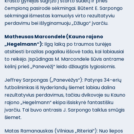
krašto gynėjas sugrįžo į starto sudėtį ir prieš
čempioną pasirodė sėkmingai. Būtent E. Sarpongo
sėkmingai išmestas kamuolys virto rezultatyviu
perdavimu bei išlyginamuoju „Džiugo“ įvarčiu.
Matheusas Marcondele (Kauno rajono
„Hegelmann“):
Ilgą laiką po traumos turėjęs
atsitiesti brazilas pagaliau iššovė tada, kai labiausiai
to reikėjo. Įspūdingas M. Marcondele šūvis antrame
kėlinį prieš „Panevėžį“ leido džiaugtis lygiosiomis.
Jeffrey Sarpongas („Panevėžys“): Patyręs 34-erių
futbolininkas iš Nyderlandų šiemet labiau dalina
rezultatyvius perdavimus, tačiau dvikovoje su Kauno
rajono „Hegelmann“ ekipa išsiskyrė fantastišku
įvarčiu. Tai buvo antrasis J. Sarpongo taiklus smūgis
šiemet.
Matas Ramanauskas (Vilniaus „Riteriai“): Nuo liepos