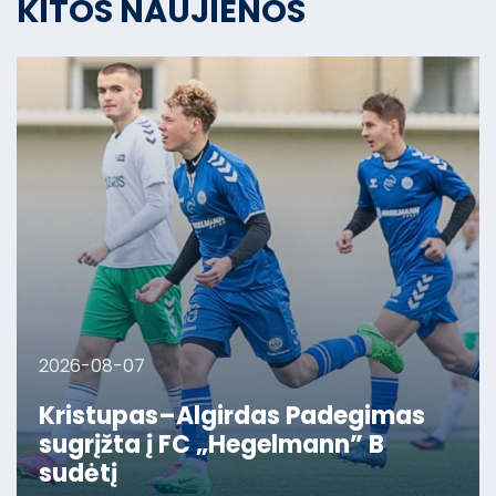
KITOS NAUJIENOS
2026-08-07
Kristupas–Algirdas Padegimas
sugrįžta į FC „Hegelmann” B
sudėtį