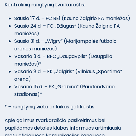
Kontrolinių rungtynių tvarkaraštis:
Sausio 17 d. – FC BE1 (Kauno Žalgirio FA maniežas)
Sausio 24 d. – FC „Džiugas“ (Kauno Žalgirio FA
maniežas)
Sausio 31 d. – „Wigry“ (Marijampolės futbolo
arenos maniežas)
Vasario 3 d. – BFC „Daugavpils“ (Daugpilio
maniežas)*
Vasario 8 d. – FK „Žalgiris“ (Vilniaus „Sportima“
arena)
Vasario 15 d. – FK „Grobina“ (Raudondvario
stadionas)*
* – rungtynių vieta ar laikas gali keistis.
Apie galimus tvarkaraščio pasikeitimus bei
papildomas detales klubas informuos artimiausiu
metu oficialiuose komunikacijos kanaluose.