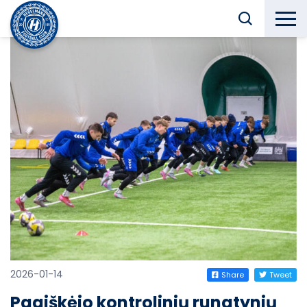
2026-01-14
Share
Tweet
Paaiškėjo kontrolinių rungtynių