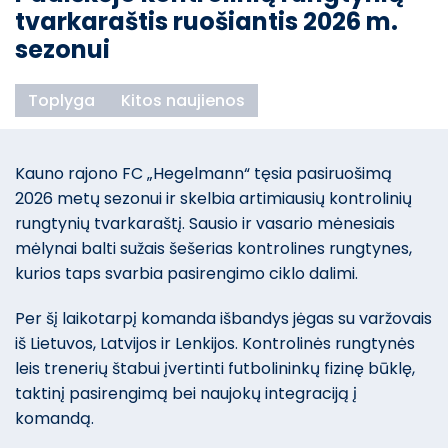
tvarkaraštis ruošiantis 2026 m.
sezonui
Toplyga
Kitos naujienos
Kauno rajono FC „Hegelmann“ tęsia pasiruošimą
2026 metų sezonui ir skelbia artimiausių kontrolinių
rungtynių tvarkaraštį. Sausio ir vasario mėnesiais
mėlynai balti sužais šešerias kontrolines rungtynes,
kurios taps svarbia pasirengimo ciklo dalimi.
Per šį laikotarpį komanda išbandys jėgas su varžovais
iš Lietuvos, Latvijos ir Lenkijos. Kontrolinės rungtynės
leis trenerių štabui įvertinti futbolininkų fizinę būklę,
taktinį pasirengimą bei naujokų integraciją į
komandą.