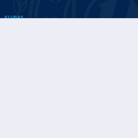
KLUBAS
NAUJIENOS
A KOMANDA
ADMINISTRACIJA
KAUNO RAJONO FC HEGELMANN
Stadionas - Raudondvario stadionas
Atgimimo g. 1, Raudondvaris, Kauno r.
Buveinė - Pirklių g. 5, Žemaitkiemio k., LT-54310 Kauno r.
+370 652 65215