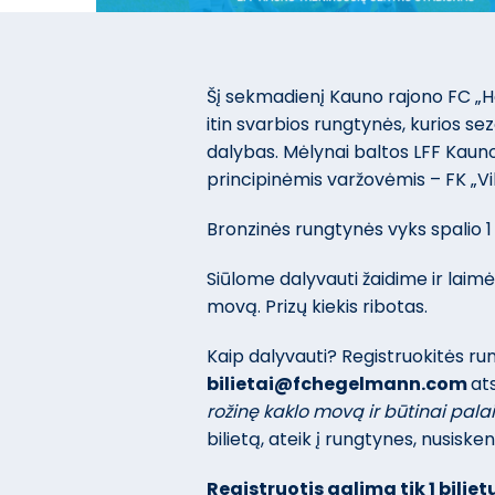
Šį sekmadienį Kauno rajono FC 
itin svarbios rungtynės, kurios s
dalybas. Mėlynai baltos LFF Kauno
principinėmis varžovėmis – FK „Vil
Bronzinės rungtynės vyks spalio 1 d
Siūlome dalyvauti žaidime ir laimė
movą. Prizų kiekis ribotas.
Kaip dalyvauti? Registruokitės rung
bilietai@fchegelmann.com
at
rožinę kaklo movą ir būtinai pala
bilietą, ateik į rungtynes, nusisken
Registruotis galima tik 1 bilietu