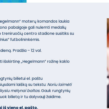
„Hegelmann” moterų komandos laukia
ezono pabaigoje gali nulemti medalių
 treniruočių centro stadione susitiks su
nius” futbolininkėmis.
ieną. Pradžia – 12 val.
ti išskirtinę „Hegelmann” rožinę kaklo
tynių bilietui el. paštu
siųsdami laišką su tekstu:
Noriu laimėti
ikysiu mėlynai baltas.
Gauk rungtynių
uok bilietą ir tu dalyvauji žaidime.
i iš vieno el. pašto.