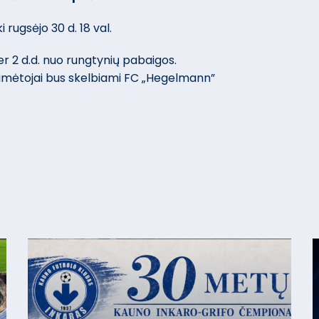
 rugsėjo 30 d. 18 val.
r 2 d.d. nuo rungtynių pabaigos.
Laimėtojai bus skelbiami FC „Hegelmann”