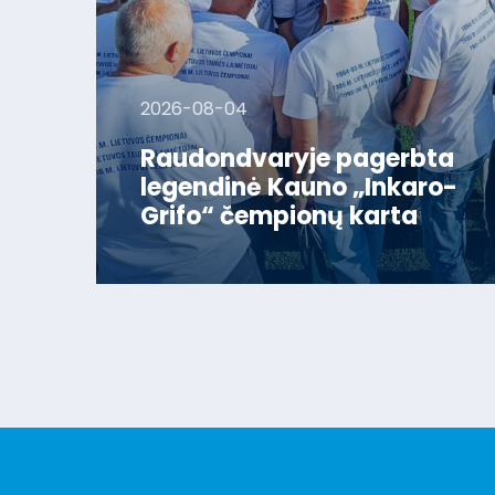
2026-08-04
Raudondvaryje pagerbta
legendinė Kauno „Inkaro-
Grifo“ čempionų karta