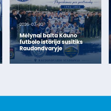
2026-07-30
Mėlynai balta Kauno
futbolo istorija susitiks
Raudondvaryje