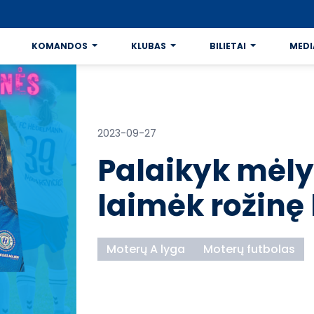
KOMANDOS
KLUBAS
BILIETAI
MEDI
2023-09-27
Palaikyk mėly
laimėk rožinę
Moterų A lyga
Moterų futbolas