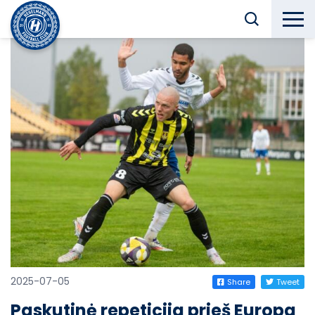
2025-07-05
Share
Tweet
Paskutinė repeticija prieš Europa