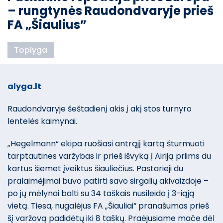
– rungtynės Raudondvaryje prieš
FA „Šiaulius”
Toplyga
alyga.lt
Raudondvaryje šeštadienį akis į akį stos turnyro
lentelės kaimynai.
„Hegelmann“ ekipa ruošiasi antrąjį kartą šturmuoti
tarptautines varžybas ir prieš išvyką į Airiją priims du
kartus šiemet įveiktus šiauliečius. Pastarieji du
pralaimėjimai buvo patirti savo sirgalių akivaizdoje –
po jų mėlynai balti su 34 taškais nusileido į 3-iąją
vietą. Tiesa, nugalėjus FA „Šiauliai“ pranašumas prieš
šį varžovą padidėtų iki 8 taškų. Praėjusiame mače dėl