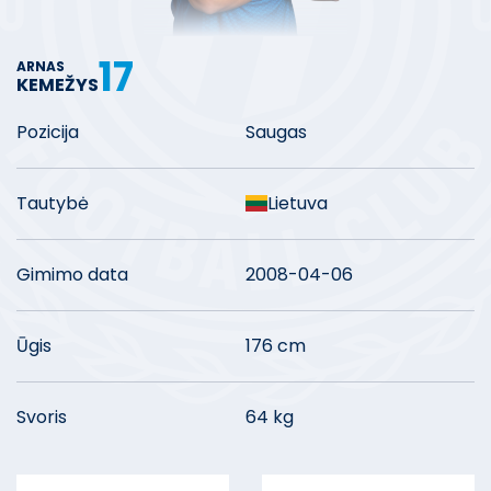
17
ARNAS
KEMEŽYS
Pozicija
Saugas
Tautybė
Lietuva
Gimimo data
2008-04-06
Ūgis
176 cm
Svoris
64 kg