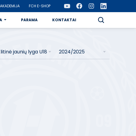
AKADEMIJA
FCH E-SHOP
A
PARAMA
KONTAKTAI
litinė jaunių lyga U18
2024/2025