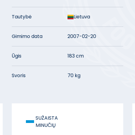
Tautybė
Lietuva
Gimimo data
2007-02-20
Ūgis
183 cm
Svoris
70 kg
-
SUŽAISTA
MINUČIŲ