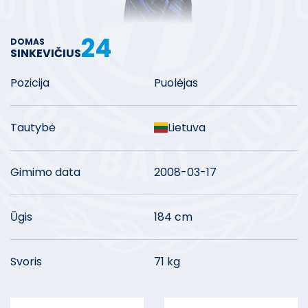
24
DOMAS
SINKEVIČIUS
Pozicija
Puolėjas
Tautybė
Lietuva
Gimimo data
2008-03-17
Ūgis
184 cm
Svoris
71 kg