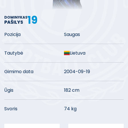
19
DOMINYKAS
PAŠILYS
Pozicija
Saugas
Tautybė
Lietuva
Gimimo data
2004-09-19
Ūgis
182 cm
Svoris
74 kg