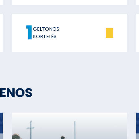
1
GELTONOS
KORTELĖS
IENOS