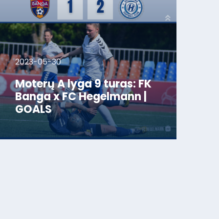
2023-05-30
Moterų A lyga 9 turas: FK
Banga x FC Hegelmann |
GOALS