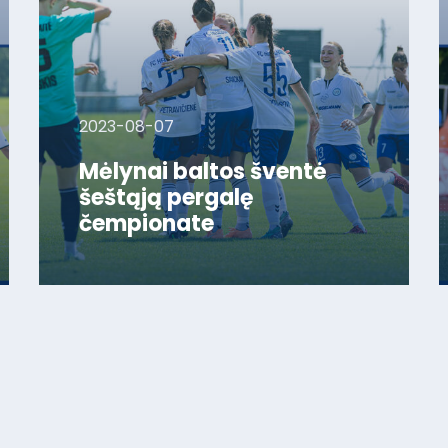
2023-08-07
Mėlynai baltos šventė
šeštąją pergalę
čempionate