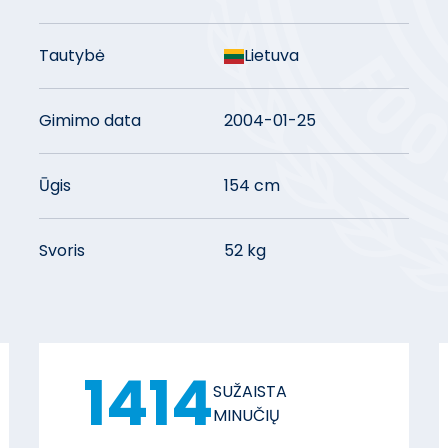
Tautybė
Lietuva
Gimimo data
2004-01-25
Ūgis
154 cm
Svoris
52 kg
1414
SUŽAISTA
MINUČIŲ