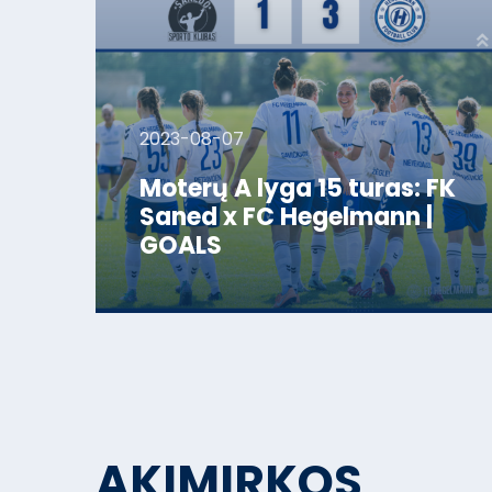
2023-08-07
Moterų A lyga 15 turas: FK
Saned x FC Hegelmann |
GOALS
AKIMIRKOS