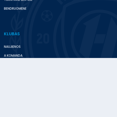
BENDRUOMENĖ
KLUBAS
NAUJIENOS
A KOMANDA
ADMINISTRACIJA
KAUNO RAJONO FC HEGELMANN
Stadionas - Raudondvario stadionas
Atgimimo g. 1, Raudondvaris, Kauno r.
Buveinė - Pirklių g. 5, Žemaitkiemio k., LT-54310 Kauno r.
+370 652 65215