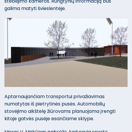
stebėjimo kameros. Rungtynių informaciją bus
galima matyti švieslentėje.
Aptarnaujančiam transportui privažiavimas
numatytas iš pietrytinės pusės. Automobilių
stovėjimo aikštelę žiūrovams planuojama įrengti
kitoje gatvės pusėje esančiame sklype.
Meras V. Makūnas pabrėžė, kad nauja sporto