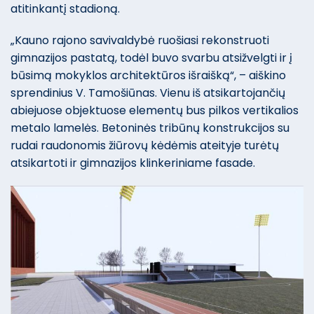
atitinkantį stadioną.
„Kauno rajono savivaldybė ruošiasi rekonstruoti
gimnazijos pastatą, todėl buvo svarbu atsižvelgti ir į
būsimą mokyklos architektūros išraišką“, – aiškino
sprendinius V. Tamošiūnas. Vienu iš atsikartojančių
abiejuose objektuose elementų bus pilkos vertikalios
metalo lamelės. Betoninės tribūnų konstrukcijos su
rudai raudonomis žiūrovų kėdėmis ateityje turėtų
atsikartoti ir gimnazijos klinkeriniame fasade.