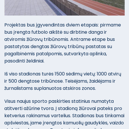
Projektas bus įgyvendintas dviem etapais: pirmame
bus įrengta futbolo aikštė su dirbtine danga ir
atviromis žiūrovų tribūnomis. Antrame etape bus
pastatytas dengtas žiūrovų tribūnų pastatas su
pagalbinėmis patalpomis, sutvarkyta aplinka,
pasodinti želdiniai.
Iš viso stadionas turės 1500 sėdimų vietų: 1000 atvirų
ir 500 dengtose tribūnose. Teisėjams, žaidėjams ir
žurnalistams suplanuotos atskiros zonos.
Visus naujus sporto paskirties statinius numatyta
atitverti ažūrine tvora. Į stadioną žiūrovai pateks pro
ketverius rakinamus vartelius. Stadionas bus tinkamai
apšviestas, jame įrengtos kamuolių gaudyklės, vaizdo