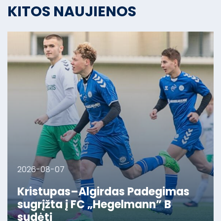
KITOS NAUJIENOS
2026-08-07
2026-08-04
Kristupas–Algirdas Padegimas
Raudondvaryje pagerbta
2026-07-30
sugrįžta į FC „Hegelmann” B
legendinė Kauno „Inkaro-Grifo“
sudėtį
Mėlynai balta Kauno futbolo