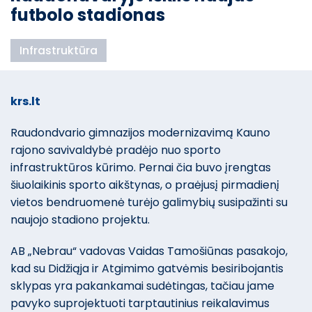
futbolo stadionas
Infrastruktūra
krs.lt
Raudondvario gimnazijos modernizavimą Kauno
rajono savivaldybė pradėjo nuo sporto
infrastruktūros kūrimo. Pernai čia buvo įrengtas
šiuolaikinis sporto aikštynas, o praėjusį pirmadienį
vietos bendruomenė turėjo galimybių susipažinti su
naujojo stadiono projektu.
AB „Nebrau“ vadovas Vaidas Tamošiūnas pasakojo,
kad su Didžiąja ir Atgimimo gatvėmis besiribojantis
sklypas yra pakankamai sudėtingas, tačiau jame
pavyko suprojektuoti tarptautinius reikalavimus