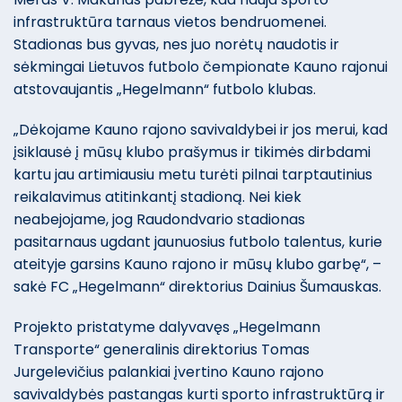
infrastruktūra tarnaus vietos bendruomenei.
Stadionas bus gyvas, nes juo norėtų naudotis ir
sėkmingai Lietuvos futbolo čempionate Kauno rajonui
atstovaujantis „Hegelmann“ futbolo klubas.
„Dėkojame Kauno rajono savivaldybei ir jos merui, kad
įsiklausė į mūsų klubo prašymus ir tikimės dirbdami
kartu jau artimiausiu metu turėti pilnai tarptautinius
reikalavimus atitinkantį stadioną. Nei kiek
neabejojame, jog Raudondvario stadionas
pasitarnaus ugdant jaunuosius futbolo talentus, kurie
ateityje garsins Kauno rajono ir mūsų klubo garbę“, –
sakė FC „Hegelmann“ direktorius Dainius Šumauskas.
Projekto pristatyme dalyvavęs „Hegelmann
Transporte“ generalinis direktorius Tomas
Jurgelevičius palankiai įvertino Kauno rajono
savivaldybės pastangas kurti sporto infrastruktūrą ir