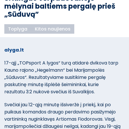
mėlynai baltiems pergalę prieš
„Sūduvą”
Toplyga
Kitos naujienos
alyga.lt
17-ąjį „TOPsport A lygos“ turą atidarė dvikova tarp
Kauno rajono „Hegelmann“ bei Marijampolės
„Sūduvos“. Rezultatyviame susitikime pergalę
paskutinę minutę išplėšė šeimininkai, kurie
rezultatu 3:2 nukovė svečius iš Suvalkijos.
Svečiai jau 12-ąją minutę išsiveržė į priekį, kai po
puikaus komandos draugo perdavimo pasižymėjo
vartininką nuginklavęs Artiomas Fiodorovas. Visgi,
marijampoliečiai džiaugėsi neilgai, kadangi jau 19-ąją