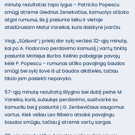
minutę rezultatas tapo lygus – Patricko Popescu
smūgį atrėmė Giedrius Zenekvičius, kamuolys atšoko
atgal rumunui, šis jį pasiuntė laiku ir vietoje
atsidūrusiam Matui Vareikai, kuris išsiskyrė įvarčiu.
Visgi, „Sūduva“ į priekį dar sykį veržėsi 32-ąją minutę,
kai po A. Fiodorovo perdavimo kamuolį į vartų tinklą
pasiuntė Motiejus Burba. Kėlinio pabaigoje pavojų
kėlė P. Popescu – rumunas atliko pavojingą baudos
smūgį bei sykį šovė iš už baudos aikštelės, tačiau
tikslo jam pasiekti nepavyko.
57-ąją minutę rezultatą išlygino bei dublį pelnė M.
Vareika, kuris, sulaukęs perdavimo, susitvarkė su
kamuoliu bei jį pasiuntė į G. Zenkevičiaus saugomus
vartus. Kiek vėliau Leo Ribeiro atsakė pavojingu
baudos smūgiu, tačiau jį atrėmė vartų sargas.