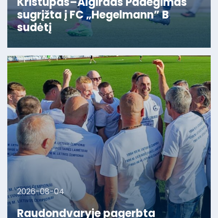
Kristupas–Algirdas Padegimas
sugrįžta į FC „Hegelmann” B
sudėtį
2026-08-04
Raudondvaryje pagerbta