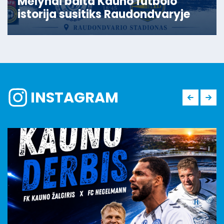
Mėlynai balta Kauno futbolo
istorija susitiks Raudondvaryje
INSTAGRAM