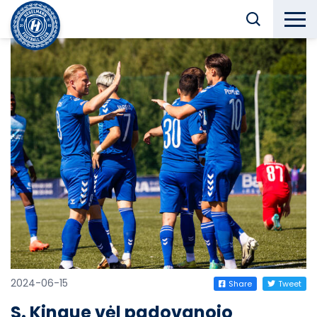
2024-06-15
Share
Tweet
S. Kingue vėl padovanojo