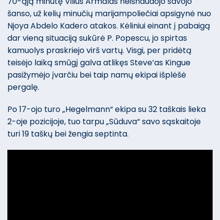
70-ąją minutę Vilius Armalas neišnaudojo savojo
šanso, už kelių minučių marijampoliečiai apsigynė nuo
Njoya Abdelo Kadero atakos. Kėliniui einant į pabaigą
dar vieną situaciją sukūrė P. Popescu, jo spirtas
kamuolys praskriejo virš vartų. Visgi, per pridėtą
teisėjo laiką smūgį galva atlikęs Steve’as Kingue
pasižymėjo įvarčiu bei taip namų ekipai išplėšė
pergalę.
Po 17-ojo turo „Hegelmann“ ekipa su 32 taškais lieka
2-oje pozicijoje, tuo tarpu „Sūduva“ savo sąskaitoje
turi 19 taškų bei žengia septinta.