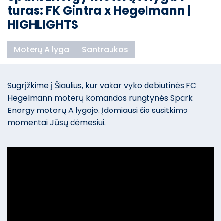
turas: FK Gintra x Hegelmann |
HIGHLIGHTS
Moterų A lyga
Santraukos
Sugrįžkime į Šiaulius, kur vakar vyko debiutinės FC
Hegelmann moterų komandos rungtynės Spark
Energy moterų A lygoje. Įdomiausi šio susitkimo
momentai Jūsų dėmesiui.