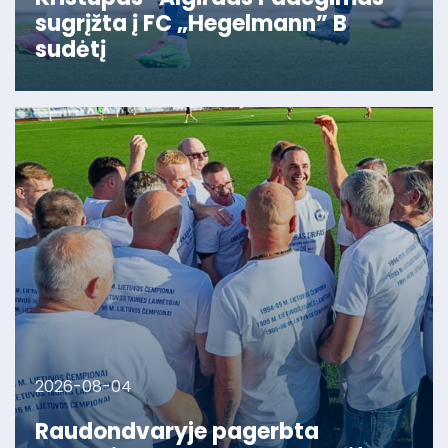
sugrįžta į FC „Hegelmann” B
sudėtį
2026-08-04
Raudondvaryje pagerbta