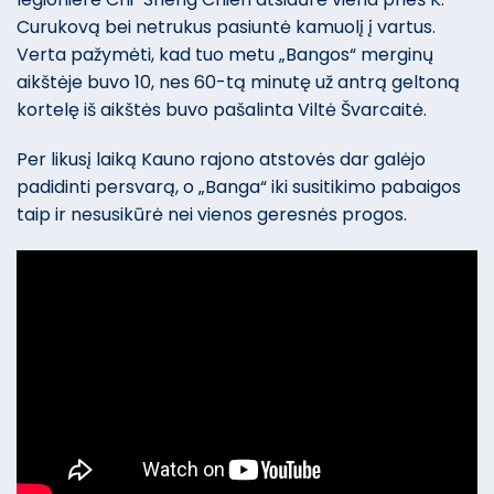
Curukovą bei netrukus pasiuntė kamuolį į vartus.
Verta pažymėti, kad tuo metu „Bangos“ merginų
aikštėje buvo 10, nes 60-tą minutę už antrą geltoną
kortelę iš aikštės buvo pašalinta Viltė Švarcaitė.
Per likusį laiką Kauno rajono atstovės dar galėjo
padidinti persvarą, o „Banga“ iki susitikimo pabaigos
taip ir nesusikūrė nei vienos geresnės progos.