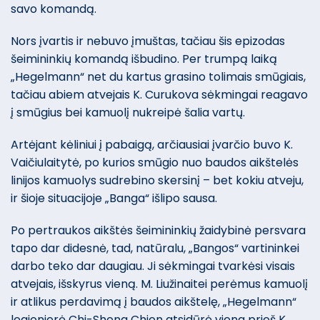
savo komandą.
Nors įvartis ir nebuvo įmuštas, tačiau šis epizodas
šeimininkių komandą išbudino. Per trumpą laiką
„Hegelmann“ net du kartus grasino tolimais smūgiais,
tačiau abiem atvejais K. Curukova sėkmingai reagavo
į smūgius bei kamuolį nukreipė šalia vartų.
Artėjant kėliniui į pabaigą, arčiausiai įvarčio buvo K.
Vaičiulaitytė, po kurios smūgio nuo baudos aikštelės
linijos kamuolys sudrebino skersinį – bet kokiu atveju,
ir šioje situacijoje „Banga“ išlipo sausa.
Po pertraukos aikštės šeimininkių žaidybinė persvara
tapo dar didesnė, tad, natūralu, „Bangos“ vartininkei
darbo teko dar daugiau. Ji sėkmingai tvarkėsi visais
atvejais, išskyrus vieną. M. Liužinaitei perėmus kamuolį
ir atlikus perdavimą į baudos aikštelę, „Hegelmann“
legionierė Chi-Sheng Chien atsidūrė viena prieš K.