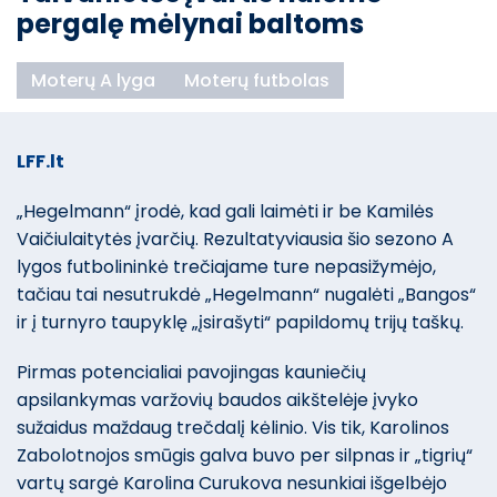
pergalę mėlynai baltoms
Moterų A lyga
Moterų futbolas
LFF.lt
„Hegelmann“ įrodė, kad gali laimėti ir be Kamilės
Vaičiulaitytės įvarčių. Rezultatyviausia šio sezono A
lygos futbolininkė trečiajame ture nepasižymėjo,
tačiau tai nesutrukdė „Hegelmann“ nugalėti „Bangos“
ir į turnyro taupyklę „įsirašyti“ papildomų trijų taškų.
Pirmas potencialiai pavojingas kauniečių
apsilankymas varžovių baudos aikštelėje įvyko
sužaidus maždaug trečdalį kėlinio. Vis tik, Karolinos
Zabolotnojos smūgis galva buvo per silpnas ir „tigrių“
vartų sargė Karolina Curukova nesunkiai išgelbėjo