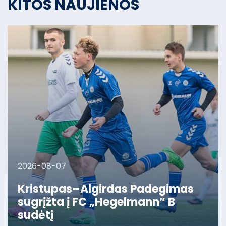
KITOS NAUJIENOS
2026-08-07
Kristupas–Algirdas Padegimas
sugrįžta į FC „Hegelmann” B
sudėtį