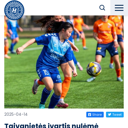
2025-04-14
Share
Tweet
Taivanietės įvartis nulėmė