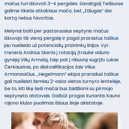
mačus turi iškovoti 3–4 pergales. Savaitgalį Telšiuose
galime tikėtis atkaklaus mačo, bet „Džiugas“ dar
kartą nebus favoritas.
Mėlynai balti per pastaruosius septynis mačus
iškovojo tik vieną pergalę ir pagal prarastus taškus
jau nusileido už potencialių prizininkų linijos. Vyr.
treneris Andrius Skerla į rotaciją įtraukė vidurio
gynėją Vilių Armalą, taip pat į rikiuotę sugrįžo Lukas
Čerkauskas, po diskvalifikacijos žais Vilius
Armanavičius. „Hegelmann“ ekipa praradusi taškus
gali nusileisti žemiau 2-osios vietos turnyro lentelėje,
be to, kiti likę šeši mačai bus žaidžiami su pirmojo
septyneto atstovais. Galbūt progas kuriantis Kauno
rajono klubo puolimas iššaus šioje akistatoje.