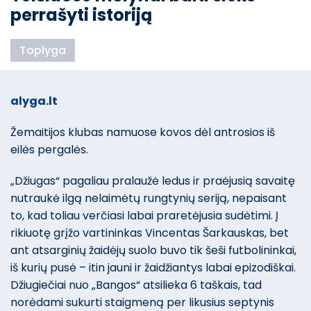
perrašyti istoriją
Toplyga
alyga.lt
Žemaitijos klubas namuose kovos dėl antrosios iš
eilės pergalės.
„Džiugas“ pagaliau pralaužė ledus ir praėjusią savaitę
nutraukė ilgą nelaimėtų rungtynių seriją, nepaisant
to, kad toliau verčiasi labai praretėjusia sudėtimi. Į
rikiuotę grįžo vartininkas Vincentas Šarkauskas, bet
ant atsarginių žaidėjų suolo buvo tik šeši futbolininkai,
iš kurių pusė – itin jauni ir žaidžiantys labai epizodiškai.
Džiugiečiai nuo „Bangos“ atsilieka 6 taškais, tad
norėdami sukurti staigmeną per likusius septynis