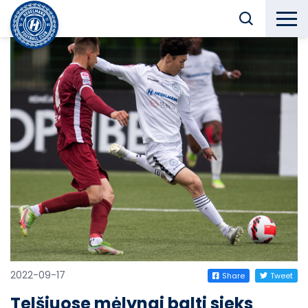
2022-09-17
Share
Tweet
Telšiuose mėlynai balti sieks