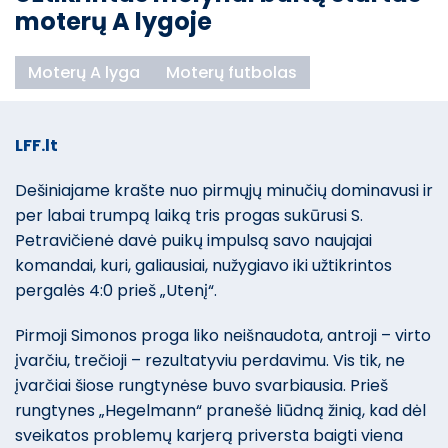
moterų A lygoje
Moterų A lyga
Moterų futbolas
LFF.lt
Dešiniajame krašte nuo pirmųjų minučių dominavusi ir
per labai trumpą laiką tris progas sukūrusi S.
Petravičienė davė puikų impulsą savo naujajai
komandai, kuri, galiausiai, nužygiavo iki užtikrintos
pergalės 4:0 prieš „Utenį“.
Pirmoji Simonos proga liko neišnaudota, antroji – virto
įvarčiu, trečioji – rezultatyviu perdavimu. Vis tik, ne
įvarčiai šiose rungtynėse buvo svarbiausia. Prieš
rungtynes „Hegelmann“ pranešė liūdną žinią, kad dėl
sveikatos problemų karjerą priversta baigti viena