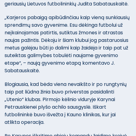
geriausių Lietuvos futbolininkių Judita Sabatauskaitė.
„Karjeros pabaigą apibūdinčiau kaip vieną sunkiausių
sprendimų savo gyvenime. Esu dėkinga futbolui už
neįkainojamas patirtis, sutiktus žmones ir atrastas
naujas pažintis. Dėkoju ir šiam klubui jog pastaruosius
metus galėjau būti jo dalimi kaip žaidėja ir taip pat už
suteiktas galimybes tobulėti naujame gyvenimo
etape“, – naują gyvenimo etapą komentavo J.
Sabatauskaitė.
Blogiausia, kad bėda viena nevaikšto ir po rungtynių
taip pat liūdna žinia buvo priverstas pasidalinti
„Utenio“ klubas. Pirmojo kėlinio viduryje Karynai
Petrauskienei plyšo achilo sausgyslė. Iškart
futbolininkė buvo išvežta į Kauno klinikas, kur jai
atlikta operacija.
Po Karynos iškritimo abiejų komandų žaidimo kreivė