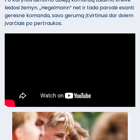
leidosi žemyn. „Hegelmann“ net ir tada parodė esanti
geresnė komanda, savo gerumą įtvirtinusi dar dviem
įvarčiais po pertraukos.