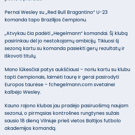
Pernai Wesley su „Red Bull Bragantino“ U-23
komanda tapo Brazilijos čempionu.
„Atvykau čia padėti „Hegelmann“ komandai. Šį klubą
pasirinkau dėl jo nestokojamų ambicijų. Tikiuosi šį
sezoną kartu su komanda pasiekti gerų rezultatų ir
iškovoti titulų.
Mano lūkesčiai patys aukščiausi – noriu kartu su klubu
tapti čempionais, laimėti taurę ir gerai pasirodyti
Europos taurėse – fchegelmann.com svetainei
kalbėjo Wesley.
Kauno rajono klubas jau pradėjo pasiruošimą naujam
sezonui, o pirmąsias kontrolines rungtynes sužais
sausio 18 dieną Vilniuje prieš vietos Baltijos futbolo
akademijos komandą.