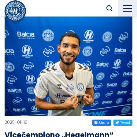
2025-01-10
Share
Tweet
Vicečempiono „Hegelmann“