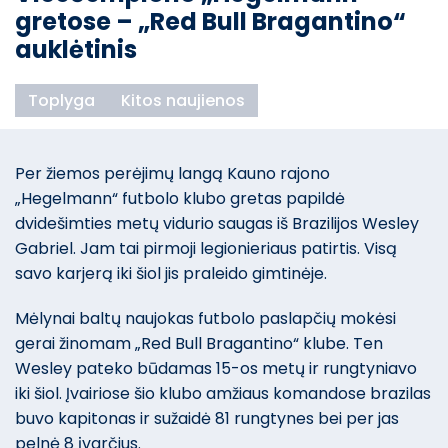
gretose – „Red Bull Bragantino“
auklėtinis
Toplyga
Kitos naujienos
Per žiemos perėjimų langą Kauno rajono
„Hegelmann“ futbolo klubo gretas papildė
dvidešimties metų vidurio saugas iš Brazilijos Wesley
Gabriel. Jam tai pirmoji legionieriaus patirtis. Visą
savo karjerą iki šiol jis praleido gimtinėje.
Mėlynai baltų naujokas futbolo paslapčių mokėsi
gerai žinomam „Red Bull Bragantino“ klube. Ten
Wesley pateko būdamas 15-os metų ir rungtyniavo
iki šiol. Įvairiose šio klubo amžiaus komandose brazilas
buvo kapitonas ir sužaidė 81 rungtynes bei per jas
pelnė 8 įvarčius.