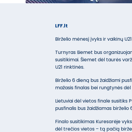
LFF.lt
Birželio mėnesį įvyks ir vaikinų U21
Turnyras šiemet bus organizuojama
susitikimai. Šiemet dėl taurės varžy
U21 rinktinės.
Birželio 6 dieną bus žaidžiami pusfi
mažasis finalas bei rungtynės dėl
Lietuviai dėl vietos finale susitiks
pusfinalis bus žaidžiamas birželio 
Finalo susitikimas Kuresarėje vyks
dėl trečios vietos – tą pačią birže