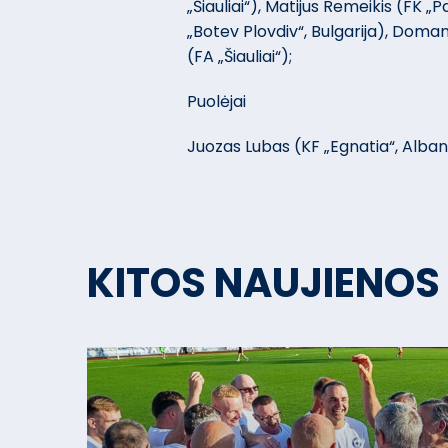
„Šiauliai“), Matijus Remeikis (FK 
„Botev Plovdiv“, Bulgarija), Doman
(FA „Šiauliai“);
Puolėjai
Juozas Lubas (KF „Egnatia“, Albani
KITOS NAUJIENOS