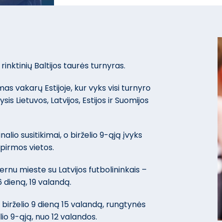
 rinktinių Baltijos taurės turnyras.
s vakarų Estijoje, kur vyks visi turnyro
sis Lietuvos, Latvijos, Estijos ir Suomijos
nalio susitikimai, o birželio 9-ąją įvyks
 pirmos vietos.
 Pernu mieste su Latvijos futbolininkais –
6 dieną, 19 valandą.
 birželio 9 dieną 15 valandą, rungtynės
lio 9-ąją, nuo 12 valandos.