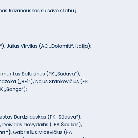
omas Ražanauskas su savo štabu į
Julius Virvilas (AC „Dolomiti“, Italija);
gimantas Baltrūnas (FK „Sūduva“),
dzoka („BE1“), Nojus Stankevičius (FK
FK „Banga“);
estas Burdzilauskas (FK „Sūduva“),
, Deividas Dovydaitis („FA Šiauliai“),
nn“)
, Gabrielius Micevičius (FA