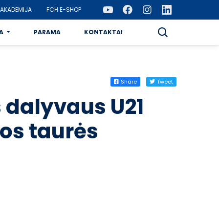
AKADEMIJA
FCH E-SHOP
A
PARAMA
KONTAKTAI
Share
Tweet
as dalyvaus U21
jos taurės