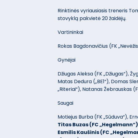
Rinktinės vyriausiasis treneris T
stovyklą pakvietė 20 žaidėjų.
Vartininkai
Rokas Bagdonavičius (FK „Nevėžis“), 
Gynėjai
Džiugas Aleksa (FK „Džiugas“), Žy
Matas Dedura („BE1“), Domas Slen
„Riteriai“), Natanas Žebrauskas (
Saugai
Motiejus Burba (FK „Sūduva“), Ern
Titas Buzas (FC „Hegelmann“)
Esmilis Kaušinis (FC „Hegelma