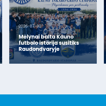
2026-07-30
Mėlynai balta Kauno
futbolo istorija susitiks
Raudondvaryje