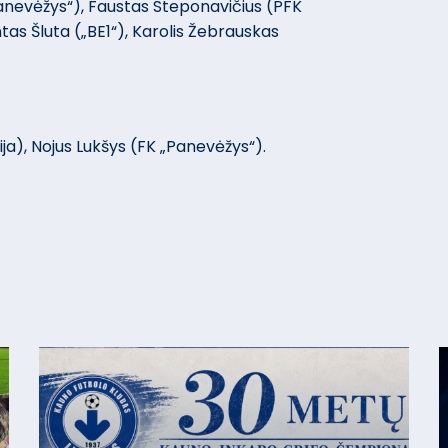
„Panevėžys“), Faustas Steponavičius (PFK
tas Šluta („BE1“), Karolis Žebrauskas
ja), Nojus Lukšys (FK „Panevėžys“).