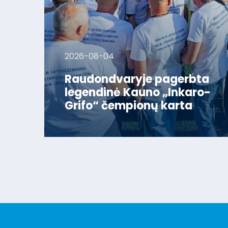
2026-08-04
Raudondvaryje pagerbta
legendinė Kauno „Inkaro-
Grifo“ čempionų karta