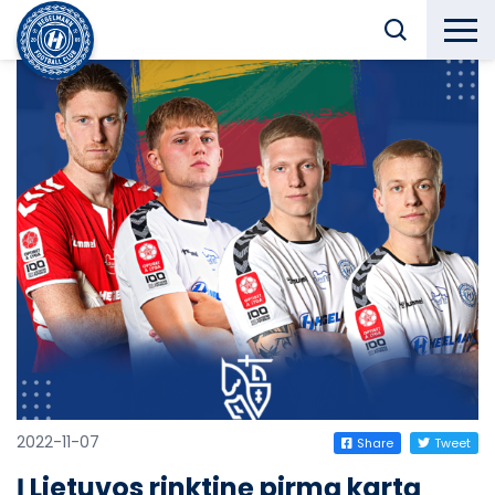
2022-11-07
Share
Tweet
Į Lietuvos rinktinę pirmą kartą