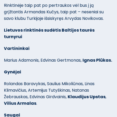
Rinktinėje taip pat po pertraukos vėl bus į ją
grįžtantis Armandas Kučys, taip pat – neseniai su
savo klubu Turkijoje išsiskyręs Arvydas Novikovas.
Lietuvos rinktinės sudėtis Baltijos taurės
turnyrui
Vartininkai
Marius Adamonis, Edvinas Gertmonas,
Ignas Plūkas.
Gynėjai
Rolandas Baravykas, Saulius Mikoliūnas, Linas
Klimavičius, Artemijus Tutyškinas, Natanas
Žebrauskas, Edvinas Girdvainis,
Klaudijus Upstas
,
Vilius Armalas
.
Saugai