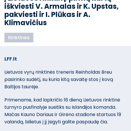
iškviesti V. Armalas ir K. Upstas,
pakviesti ir I. Plūkas ir A.
Klimavičius
Rinktinės
LFF.lt
Lietuvos vyrų rinktinės treneris Reinholdas Breu
pasirinko sudėtį, su kuria kitą savaitę stos į kovą
Baltijos taurėje.
Primename, kad lapkričio 16 dieną Lietuvos rinktinė
turnyro pusfinalyje susitiks su Islandijos komanda.
Mačas Kauno Dariaus ir Girėno stadione startuos 19
valandą, bilietus į jį įsigyti galite paspaudę čia.