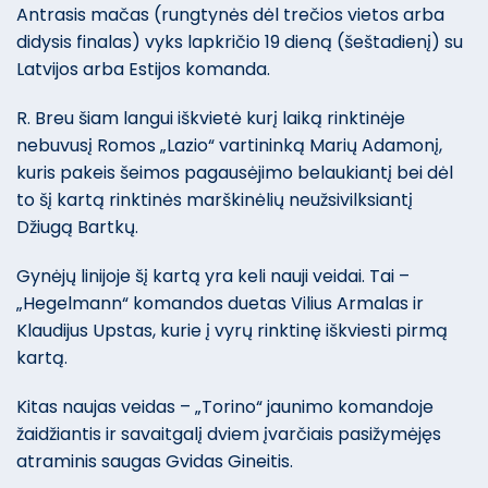
Antrasis mačas (rungtynės dėl trečios vietos arba
didysis finalas) vyks lapkričio 19 dieną (šeštadienį) su
Latvijos arba Estijos komanda.
R. Breu šiam langui iškvietė kurį laiką rinktinėje
nebuvusį Romos „Lazio“ vartininką Marių Adamonį,
kuris pakeis šeimos pagausėjimo belaukiantį bei dėl
to šį kartą rinktinės marškinėlių neužsivilksiantį
Džiugą Bartkų.
Gynėjų linijoje šį kartą yra keli nauji veidai. Tai –
„Hegelmann“ komandos duetas Vilius Armalas ir
Klaudijus Upstas, kurie į vyrų rinktinę iškviesti pirmą
kartą.
Kitas naujas veidas – „Torino“ jaunimo komandoje
žaidžiantis ir savaitgalį dviem įvarčiais pasižymėjęs
atraminis saugas Gvidas Gineitis.