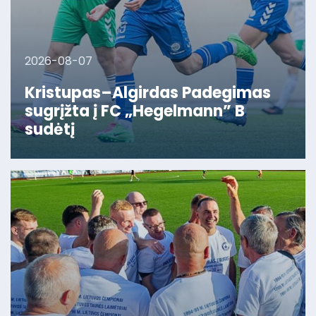
2026-08-07
Kristupas–Algirdas Padegimas
sugrįžta į FC „Hegelmann” B
sudėtį