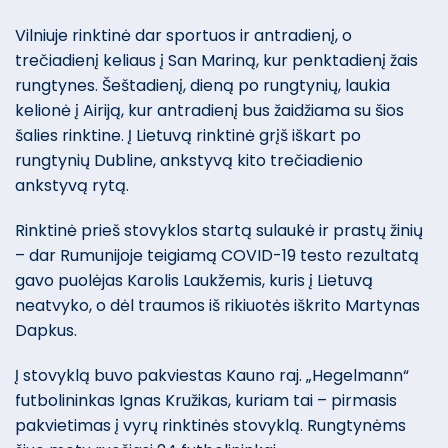
Vilniuje rinktinė dar sportuos ir antradienį, o
trečiadienį keliaus į San Mariną, kur penktadienį žais
rungtynes. Šeštadienį, dieną po rungtynių, laukia
kelionė į Airiją, kur antradienį bus žaidžiama su šios
šalies rinktine. Į Lietuvą rinktinė grįš iškart po
rungtynių Dubline, ankstyvą kito trečiadienio
ankstyvą rytą.
Rinktinė prieš stovyklos startą sulaukė ir prastų žinių
– dar Rumunijoje teigiamą COVID-19 testo rezultatą
gavo puolėjas Karolis Laukžemis, kuris į Lietuvą
neatvyko, o dėl traumos iš rikiuotės iškrito Martynas
Dapkus.
Į stovyklą buvo pakviestas Kauno raj. „Hegelmann“
futbolininkas Ignas Kružikas, kuriam tai – pirmasis
pakvietimas į vyrų rinktinės stovyklą. Rungtynėms